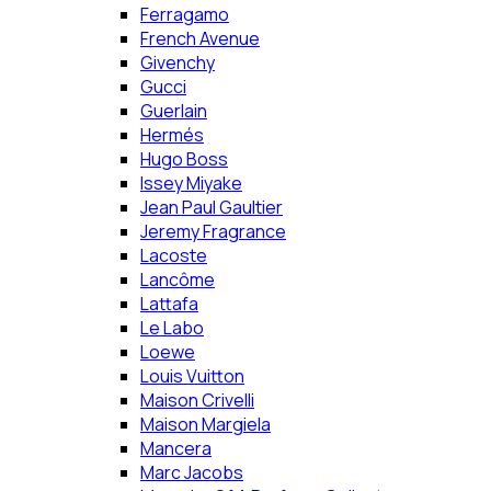
Ferragamo
French Avenue
Givenchy
Gucci
Guerlain
Hermés
Hugo Boss
Issey Miyake
Jean Paul Gaultier
Jeremy Fragrance
Lacoste
Lancôme
Lattafa
Le Labo
Loewe
Louis Vuitton
Maison Crivelli
Maison Margiela
Mancera
Marc Jacobs