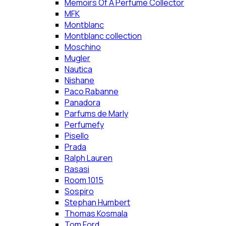
Memoirs Of A Perfume Collector
MFK
Montblanc
Montblanc collection
Moschino
Mugler
Nautica
Nishane
Paco Rabanne
Panadora
Parfums de Marly
Perfumefy
Pisello
Prada
Ralph Lauren
Rasasi
Room 1015
Sospiro
Stephan Humbert
Thomas Kosmala
Tom Ford