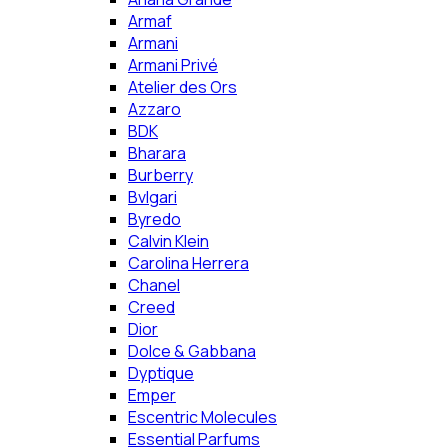
Armaf
Armani
Armani Privé
Atelier des Ors
Azzaro
BDK
Bharara
Burberry
Bvlgari
Byredo
Calvin Klein
Carolina Herrera
Chanel
Creed
Dior
Dolce & Gabbana
Dyptique
Emper
Escentric Molecules
Essential Parfums