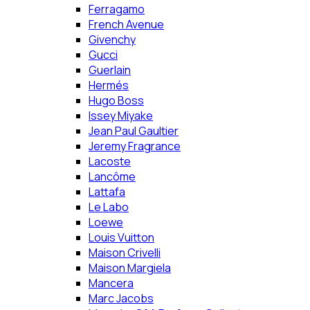
Ferragamo
French Avenue
Givenchy
Gucci
Guerlain
Hermés
Hugo Boss
Issey Miyake
Jean Paul Gaultier
Jeremy Fragrance
Lacoste
Lancôme
Lattafa
Le Labo
Loewe
Louis Vuitton
Maison Crivelli
Maison Margiela
Mancera
Marc Jacobs