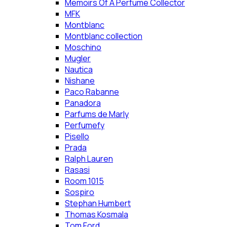
Memoirs Of A Perfume Collector
MFK
Montblanc
Montblanc collection
Moschino
Mugler
Nautica
Nishane
Paco Rabanne
Panadora
Parfums de Marly
Perfumefy
Pisello
Prada
Ralph Lauren
Rasasi
Room 1015
Sospiro
Stephan Humbert
Thomas Kosmala
Tom Ford