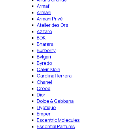
Armaf
Armani
Armani Privé
Atelier des Ors
Azzaro
BDK
Bharara
Burberry
Bvlgari
Byredo
Calvin Klein
Carolina Herrera
Chanel
Creed
Dior
Dolce & Gabbana
Dyptique
Emper
Escentric Molecules
Essential Parfums