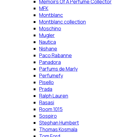
Memoirs Of A Perfume Collector
MFK
Montblanc
Montblanc collection
Moschino
Mugler
Nautica
Nishane
Paco Rabanne
Panadora
Parfums de Marly
Perfumefy
Pisello
Prada
Ralph Lauren
Rasasi
Room 1015
Sospiro
Stephan Humbert
Thomas Kosmala
Tom Ford