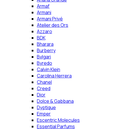
Armaf
Armani
Armani Privé
Atelier des Ors
Azzaro
BDK
Bharara
Burberry
Bvlgari
Byredo
Calvin Klein
Carolina Herrera
Chanel
Creed
Dior
Dolce & Gabbana
Dyptique
Emper
Escentric Molecules
Essential Parfums