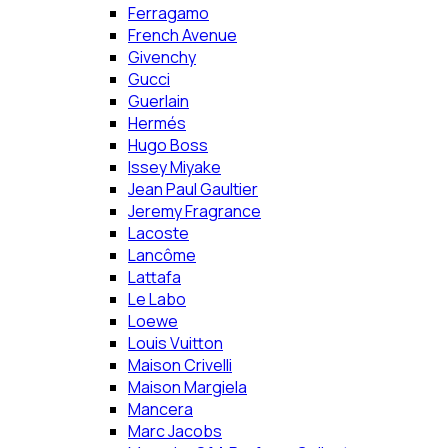
Ferragamo
French Avenue
Givenchy
Gucci
Guerlain
Hermés
Hugo Boss
Issey Miyake
Jean Paul Gaultier
Jeremy Fragrance
Lacoste
Lancôme
Lattafa
Le Labo
Loewe
Louis Vuitton
Maison Crivelli
Maison Margiela
Mancera
Marc Jacobs