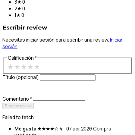
3★
0
2★
0
1★
0
Escribir review
Necesitas iniciar sesión para escribir una review.
Iniciar
sesión
Calificación *
★
★
★
★
★
Título (opcional)
Comentario *
Publicar review
Failed to fetch
Me gusta
★★★★☆
4 - 07 abr 2026
Compra