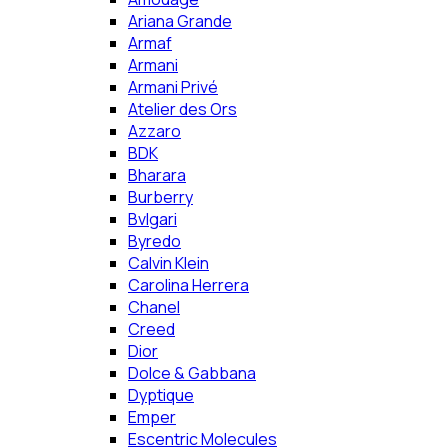
Ariana Grande
Armaf
Armani
Armani Privé
Atelier des Ors
Azzaro
BDK
Bharara
Burberry
Bvlgari
Byredo
Calvin Klein
Carolina Herrera
Chanel
Creed
Dior
Dolce & Gabbana
Dyptique
Emper
Escentric Molecules