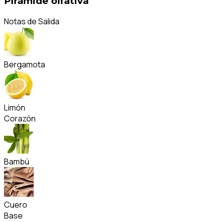
Pirámide olfativa
Notas de Salida
Bergamota
Limón
Corazón
Bambú
Cuero
Base