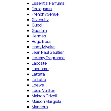
Essential Parfums
Ferragamo
French Avenue
Givenchy
Gucci
Guerlain
Hermés
Hugo Boss
Issey Miyake
Jean Paul Gaultier
Jeremy Fragrance
Lacoste
Lancôme
Lattafa
Le Labo
Loewe
Louis Vuitton
Maison Crivelli
Maison Margiela
Mancera