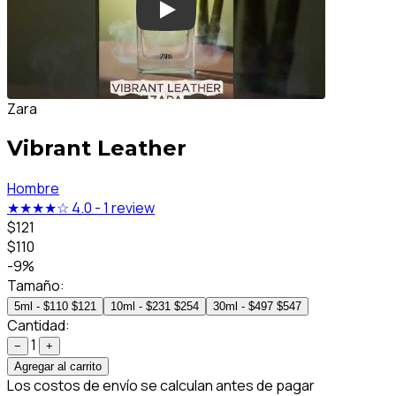
Zara
Vibrant Leather
Hombre
★★★★☆
4.0
-
1 review
$121
$110
-9%
Tamaño:
5ml - $110
$121
10ml - $231
$254
30ml - $497
$547
Cantidad:
1
−
+
Agregar al carrito
Los costos de envío se calculan antes de pagar