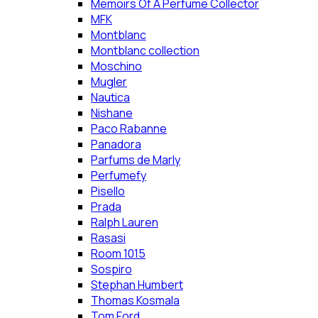
Memoirs Of A Perfume Collector
MFK
Montblanc
Montblanc collection
Moschino
Mugler
Nautica
Nishane
Paco Rabanne
Panadora
Parfums de Marly
Perfumefy
Pisello
Prada
Ralph Lauren
Rasasi
Room 1015
Sospiro
Stephan Humbert
Thomas Kosmala
Tom Ford