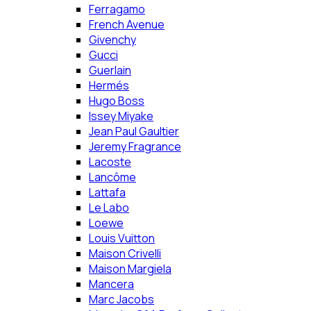
Ferragamo
French Avenue
Givenchy
Gucci
Guerlain
Hermés
Hugo Boss
Issey Miyake
Jean Paul Gaultier
Jeremy Fragrance
Lacoste
Lancôme
Lattafa
Le Labo
Loewe
Louis Vuitton
Maison Crivelli
Maison Margiela
Mancera
Marc Jacobs