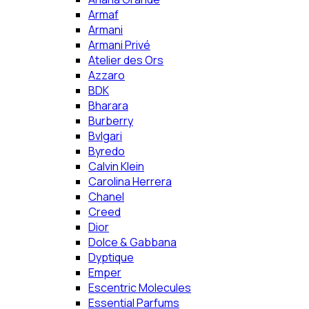
Armaf
Armani
Armani Privé
Atelier des Ors
Azzaro
BDK
Bharara
Burberry
Bvlgari
Byredo
Calvin Klein
Carolina Herrera
Chanel
Creed
Dior
Dolce & Gabbana
Dyptique
Emper
Escentric Molecules
Essential Parfums