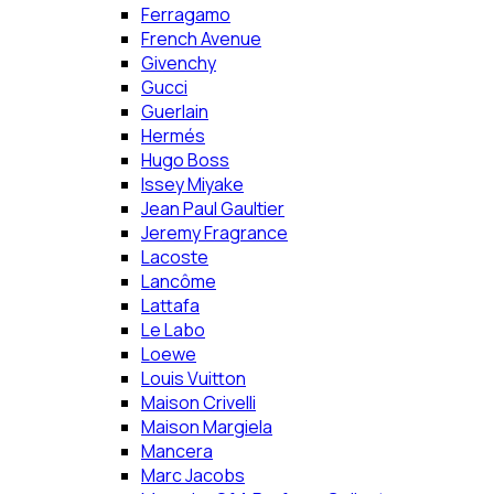
Ferragamo
French Avenue
Givenchy
Gucci
Guerlain
Hermés
Hugo Boss
Issey Miyake
Jean Paul Gaultier
Jeremy Fragrance
Lacoste
Lancôme
Lattafa
Le Labo
Loewe
Louis Vuitton
Maison Crivelli
Maison Margiela
Mancera
Marc Jacobs