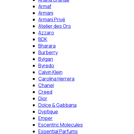
Armaf
Armani
Armani Privé
Atelier des Ors
Azzaro
BDK
Bharara
Burberry
Bvlgari
Byredo
Calvin Klein
Carolina Herrera
Chanel
Creed
Dior
Dolce & Gabbana
Dyptique
Emper
Escentric Molecules
Essential Parfums