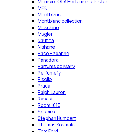
Memoirs Of A Perfume Collector
MFK
Montblanc
Montblanc collection
Moschino
Mugler
Nautica
Nishane
Paco Rabanne
Panadora
Parfums de Marly
Perfumefy
Pisello
Prada
Ralph Lauren
Rasasi
Room 1015
Sospiro
Stephan Humbert
Thomas Kosmala
Tom Ford