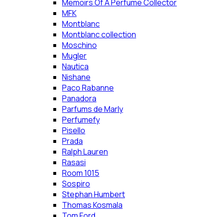
Memoirs Of A Perfume Collector
MFK
Montblanc
Montblanc collection
Moschino
Mugler
Nautica
Nishane
Paco Rabanne
Panadora
Parfums de Marly
Perfumefy
Pisello
Prada
Ralph Lauren
Rasasi
Room 1015
Sospiro
Stephan Humbert
Thomas Kosmala
Tom Ford