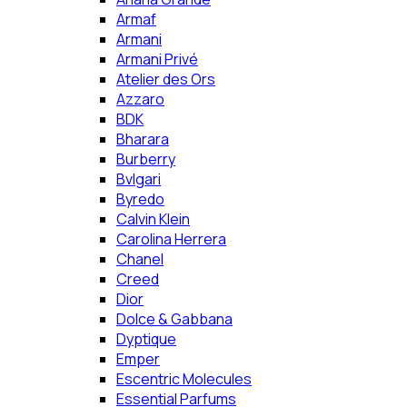
Armaf
Armani
Armani Privé
Atelier des Ors
Azzaro
BDK
Bharara
Burberry
Bvlgari
Byredo
Calvin Klein
Carolina Herrera
Chanel
Creed
Dior
Dolce & Gabbana
Dyptique
Emper
Escentric Molecules
Essential Parfums