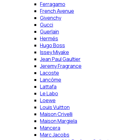
Ferragamo
French Avenue
Givenchy
Gucci
Guerlain
Hermés
Hugo Boss
Issey Miyake
Jean Paul Gaultier
Jeremy Fragrance
Lacoste
Lancôme
Lattafa
Le Labo
Loewe
Louis Vuitton
Maison Crivelli
Maison Margiela
Mancera
Marc Jacobs