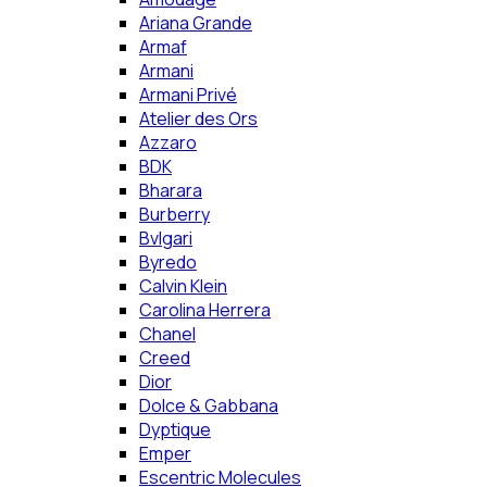
Ariana Grande
Armaf
Armani
Armani Privé
Atelier des Ors
Azzaro
BDK
Bharara
Burberry
Bvlgari
Byredo
Calvin Klein
Carolina Herrera
Chanel
Creed
Dior
Dolce & Gabbana
Dyptique
Emper
Escentric Molecules