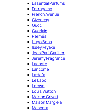
Essential Parfums
Ferragamo
French Avenue
Givenchy
Gucci
Guerlain
Hermés
Hugo Boss
Issey Miyake
Jean Paul Gaultier
Jeremy Fragrance
Lacoste
Lancôme
Lattafa
Le Labo
Loewe
Louis Vuitton
Maison Crivelli
Maison Margiela
Mancera