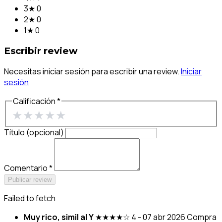
3★
0
2★
0
1★
0
Escribir review
Necesitas iniciar sesión para escribir una review.
Iniciar
sesión
Calificación *
★
★
★
★
★
Título (opcional)
Comentario *
Publicar review
Failed to fetch
Muy rico, simil al Y
★★★★☆
4 - 07 abr 2026
Compra