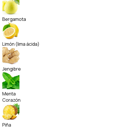
Bergamota
Limón (lima ácida)
Jengibre
Menta
Corazón
Piña