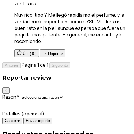
verificada
Muy rico, tipo Y. Me llegó rapidísimo el perfume, y la
verdad huele super bien, como a YSL. Me dura un
buen rato en la piel, aunque esperaba que fuera un
poquito más potente. En general, me encantó y lo
recomiendo.
Útil (
0
)
Reportar
Página 1 de 1
Anterior
Siguiente
Reportar review
×
Razón *
Detalles (opcional)
Cancelar
Enviar reporte