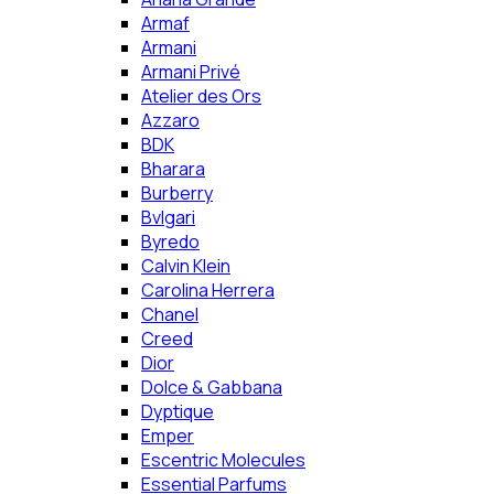
Armaf
Armani
Armani Privé
Atelier des Ors
Azzaro
BDK
Bharara
Burberry
Bvlgari
Byredo
Calvin Klein
Carolina Herrera
Chanel
Creed
Dior
Dolce & Gabbana
Dyptique
Emper
Escentric Molecules
Essential Parfums