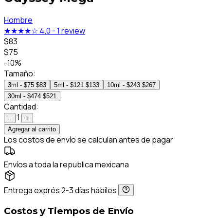
Hombre
★★★★☆
4.0
-
1 review
$83
$75
-10%
Tamaño:
3ml - $75
$83
5ml - $121
$133
10ml - $243
$267
30ml - $474
$521
Cantidad:
1
−
+
Agregar al carrito
Los costos de envío se calculan antes de pagar
Envíos a toda la republica mexicana
Entrega exprés 2-3 días hábiles
Costos y Tiempos de Envío