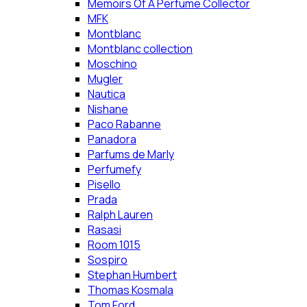
Memoirs Of A Perfume Collector
MFK
Montblanc
Montblanc collection
Moschino
Mugler
Nautica
Nishane
Paco Rabanne
Panadora
Parfums de Marly
Perfumefy
Pisello
Prada
Ralph Lauren
Rasasi
Room 1015
Sospiro
Stephan Humbert
Thomas Kosmala
Tom Ford