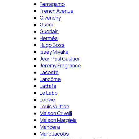
Ferragamo
French Avenue
Givenchy
Gucci
Guerlain
Hermés
Hugo Boss
Issey Miyake
Jean Paul Gaultier
Jeremy Fragrance
Lacoste
Lancôme
Lattafa
Le Labo
Loewe
Louis Vuitton
Maison Crivelli
Maison Margiela
Mancera
Marc Jacobs