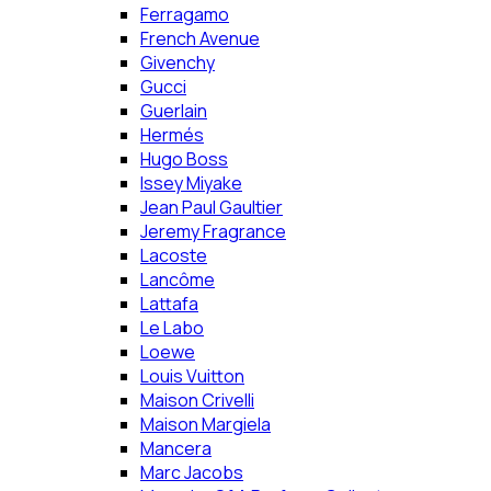
Ferragamo
French Avenue
Givenchy
Gucci
Guerlain
Hermés
Hugo Boss
Issey Miyake
Jean Paul Gaultier
Jeremy Fragrance
Lacoste
Lancôme
Lattafa
Le Labo
Loewe
Louis Vuitton
Maison Crivelli
Maison Margiela
Mancera
Marc Jacobs