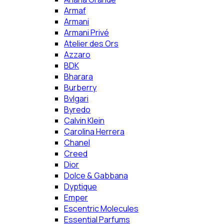
Armaf
Armani
Armani Privé
Atelier des Ors
Azzaro
BDK
Bharara
Burberry
Bvlgari
Byredo
Calvin Klein
Carolina Herrera
Chanel
Creed
Dior
Dolce & Gabbana
Dyptique
Emper
Escentric Molecules
Essential Parfums