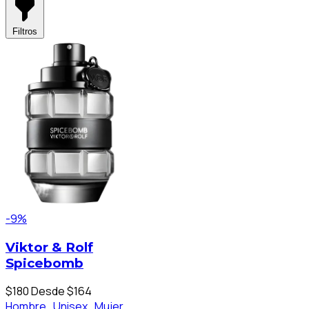
Filtros
-9%
Viktor & Rolf
Spicebomb
$180
Desde $164
Hombre ,
Unisex ,
Mujer