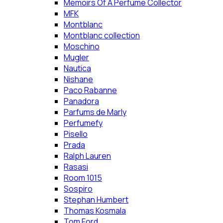
Memoirs Of A Perfume Collector
MFK
Montblanc
Montblanc collection
Moschino
Mugler
Nautica
Nishane
Paco Rabanne
Panadora
Parfums de Marly
Perfumefy
Pisello
Prada
Ralph Lauren
Rasasi
Room 1015
Sospiro
Stephan Humbert
Thomas Kosmala
Tom Ford