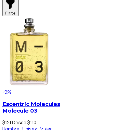
Filtros
-9%
Escentric Molecules
Molecule 03
$121
Desde $110
Hombre ,
Unisex ,
Mujer