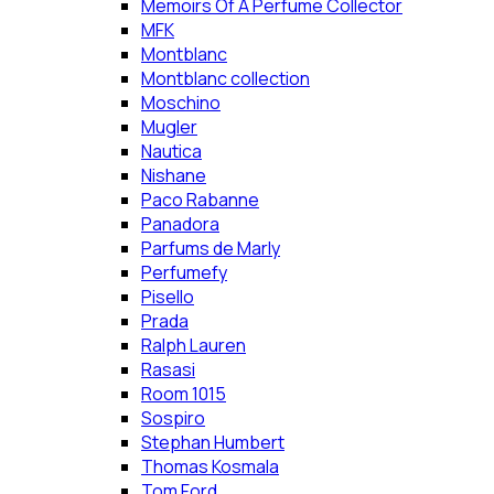
Memoirs Of A Perfume Collector
MFK
Montblanc
Montblanc collection
Moschino
Mugler
Nautica
Nishane
Paco Rabanne
Panadora
Parfums de Marly
Perfumefy
Pisello
Prada
Ralph Lauren
Rasasi
Room 1015
Sospiro
Stephan Humbert
Thomas Kosmala
Tom Ford