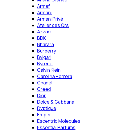
Armaf
Armani
Armani Privé
Atelier des Ors
Azzaro
BDK
Bharara
Burberry
Bvlgari
Byredo
Calvin Klein
Carolina Herrera
Chanel
Creed
Dior
Dolce & Gabbana
Dyptique
Emper
Escentric Molecules
Essential Parfums