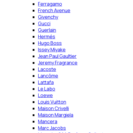
Ferragamo
French Avenue
Givenchy
Gucci
Guerlain
Hermés
Hugo Boss
Issey Miyake
Jean Paul Gaultier
Jeremy Fragrance
Lacoste
Lancôme
Lattafa
Le Labo
Loewe
Louis Vuitton
Maison Crivelli
Maison Margiela
Mancera
Marc Jacobs