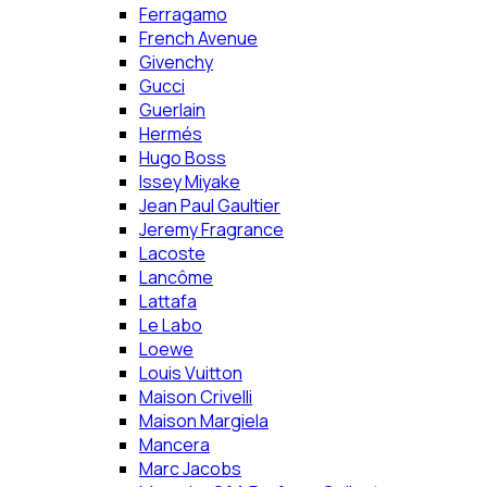
Ferragamo
French Avenue
Givenchy
Gucci
Guerlain
Hermés
Hugo Boss
Issey Miyake
Jean Paul Gaultier
Jeremy Fragrance
Lacoste
Lancôme
Lattafa
Le Labo
Loewe
Louis Vuitton
Maison Crivelli
Maison Margiela
Mancera
Marc Jacobs