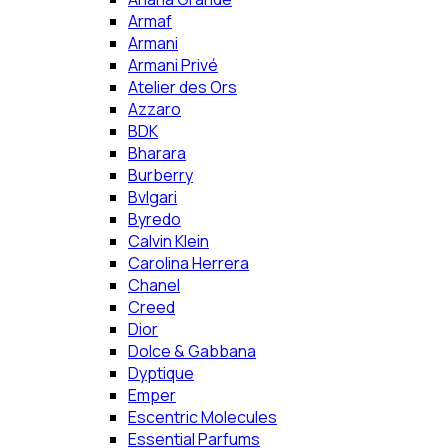
Armaf
Armani
Armani Privé
Atelier des Ors
Azzaro
BDK
Bharara
Burberry
Bvlgari
Byredo
Calvin Klein
Carolina Herrera
Chanel
Creed
Dior
Dolce & Gabbana
Dyptique
Emper
Escentric Molecules
Essential Parfums