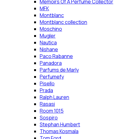
Memoirs Of A Perfume Collector
MFK
Montblanc
Montblanc collection
Moschino
Mugler
Nautica
Nishane
Paco Rabanne
Panadora
Parfums de Marly
Perfumefy
Pisello
Prada
Ralph Lauren
Rasasi
Room 1015
Sospiro
Stephan Humbert
Thomas Kosmala
Tom Ford