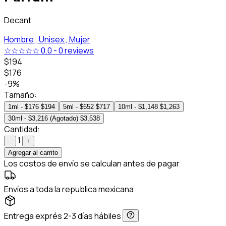
Decant
Hombre ,
Unisex ,
Mujer
☆☆☆☆☆
0.0
-
0 reviews
$194
$176
-9%
Tamaño:
1ml - $176
$194
5ml - $652
$717
10ml - $1,148
$1,263
30ml - $3,216 (Agotado)
$3,538
Cantidad:
1
−
+
Agregar al carrito
Los costos de envío se calculan antes de pagar
Envíos a toda la republica mexicana
Entrega exprés 2-3 días hábiles