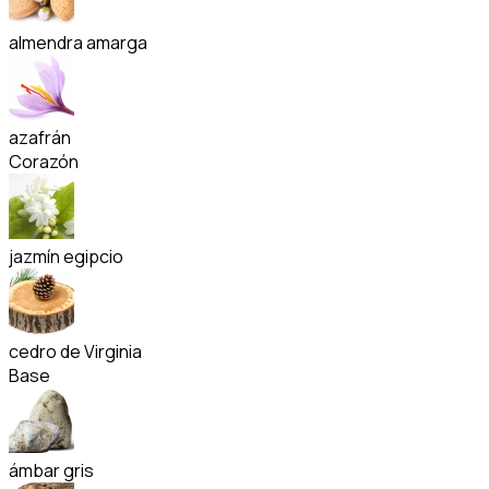
almendra amarga
azafrán
Corazón
jazmín egipcio
cedro de Virginia
Base
ámbar gris