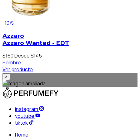
-10%
Azzaro
Azzaro Wanted - EDT
$160
Desde $145
Hombre
Ver producto
×
instagram
youtube
tiktok
Home