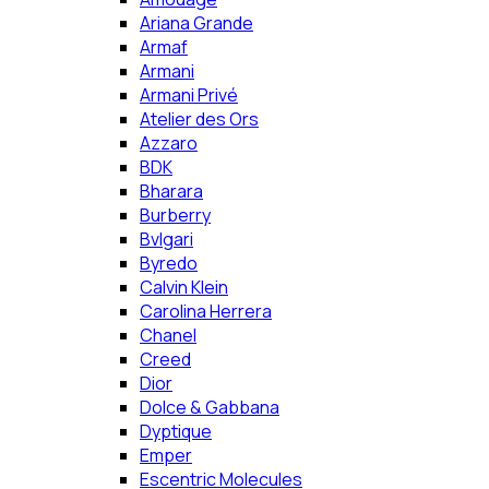
Ariana Grande
Armaf
Armani
Armani Privé
Atelier des Ors
Azzaro
BDK
Bharara
Burberry
Bvlgari
Byredo
Calvin Klein
Carolina Herrera
Chanel
Creed
Dior
Dolce & Gabbana
Dyptique
Emper
Escentric Molecules