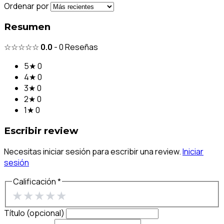
Ordenar por
Resumen
☆☆☆☆☆
0.0
-
0
Reseñas
5★
0
4★
0
3★
0
2★
0
1★
0
Escribir review
Necesitas iniciar sesión para escribir una review.
Iniciar
sesión
Calificación *
★
★
★
★
★
Título (opcional)