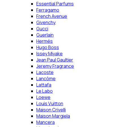
Essential Parfums
Ferragamo
French Avenue
Givenchy
Gucci
Guerlain
Hermés
Hugo Boss
Issey Miyake
Jean Paul Gaultier
Jeremy Fragrance
Lacoste
Lancôme
Lattafa
Le Labo
Loewe
Louis Vuitton
Maison Crivelli
Maison Margiela
Mancera