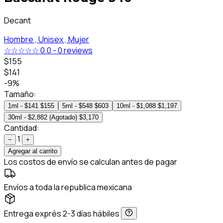
Decant
Hombre ,
Unisex ,
Mujer
☆☆☆☆☆
0.0
-
0 reviews
$155
$141
-9%
Tamaño:
1ml - $141
$155
5ml - $548
$603
10ml - $1,088
$1,197
30ml - $2,882 (Agotado)
$3,170
Cantidad:
1
−
+
Agregar al carrito
Los costos de envío se calculan antes de pagar
Envíos a toda la republica mexicana
Entrega exprés 2-3 días hábiles