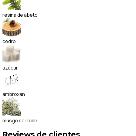
resina de abeto
cedro
azúcar
ambroxan
musgo de roble
Reviews de clientes