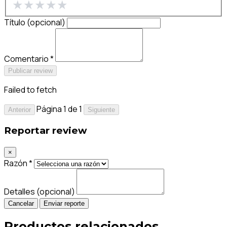
★
★
★
★
★
Título (opcional)
Comentario *
Publicar review
Failed to fetch
Página 1 de 1
Anterior
Siguiente
Reportar review
×
Razón *
Detalles (opcional)
Cancelar
Enviar reporte
Productos relacionados