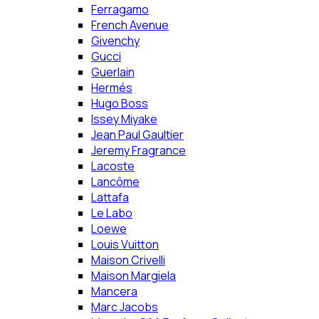
Ferragamo
French Avenue
Givenchy
Gucci
Guerlain
Hermés
Hugo Boss
Issey Miyake
Jean Paul Gaultier
Jeremy Fragrance
Lacoste
Lancôme
Lattafa
Le Labo
Loewe
Louis Vuitton
Maison Crivelli
Maison Margiela
Mancera
Marc Jacobs