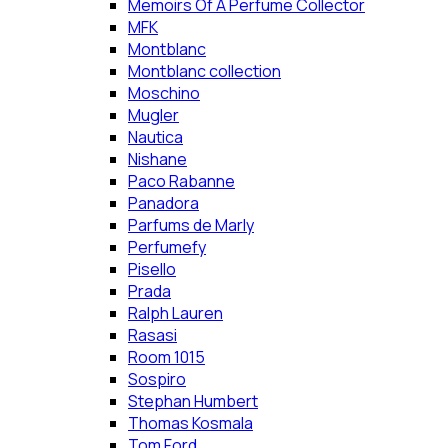
Memoirs Of A Perfume Collector
MFK
Montblanc
Montblanc collection
Moschino
Mugler
Nautica
Nishane
Paco Rabanne
Panadora
Parfums de Marly
Perfumefy
Pisello
Prada
Ralph Lauren
Rasasi
Room 1015
Sospiro
Stephan Humbert
Thomas Kosmala
Tom Ford