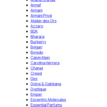
Armaf
Armani
Armani Privé
Atelier des Ors
Azzaro
BDK
Bharara
Burberry
Bvlgari
Byredo
Calvin Klein
Carolina Herrera
Chanel
Creed
Dior
Dolce & Gabbana
Dyptique
Emper
Escentric Molecules
Essential Parfums