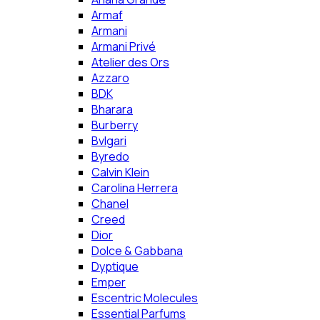
Armaf
Armani
Armani Privé
Atelier des Ors
Azzaro
BDK
Bharara
Burberry
Bvlgari
Byredo
Calvin Klein
Carolina Herrera
Chanel
Creed
Dior
Dolce & Gabbana
Dyptique
Emper
Escentric Molecules
Essential Parfums