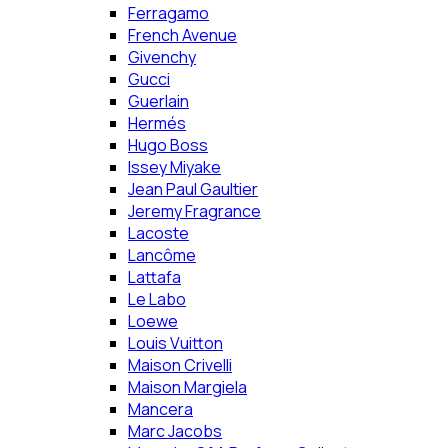
Ferragamo
French Avenue
Givenchy
Gucci
Guerlain
Hermés
Hugo Boss
Issey Miyake
Jean Paul Gaultier
Jeremy Fragrance
Lacoste
Lancôme
Lattafa
Le Labo
Loewe
Louis Vuitton
Maison Crivelli
Maison Margiela
Mancera
Marc Jacobs