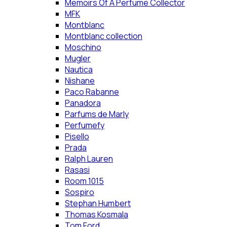
Memoirs Of A Perfume Collector
MFK
Montblanc
Montblanc collection
Moschino
Mugler
Nautica
Nishane
Paco Rabanne
Panadora
Parfums de Marly
Perfumefy
Pisello
Prada
Ralph Lauren
Rasasi
Room 1015
Sospiro
Stephan Humbert
Thomas Kosmala
Tom Ford