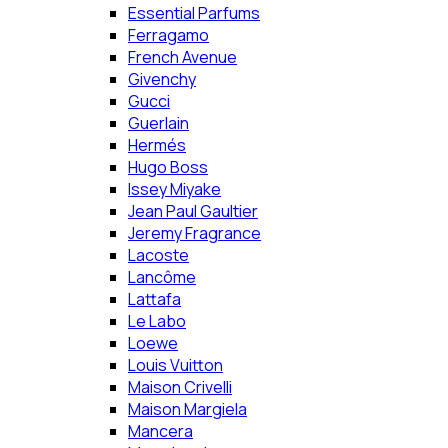
Essential Parfums
Ferragamo
French Avenue
Givenchy
Gucci
Guerlain
Hermés
Hugo Boss
Issey Miyake
Jean Paul Gaultier
Jeremy Fragrance
Lacoste
Lancôme
Lattafa
Le Labo
Loewe
Louis Vuitton
Maison Crivelli
Maison Margiela
Mancera