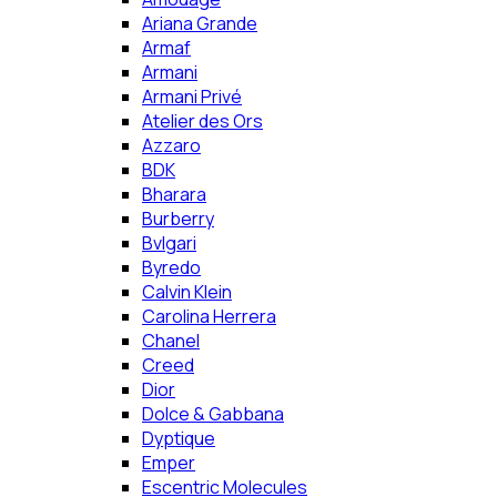
Ariana Grande
Armaf
Armani
Armani Privé
Atelier des Ors
Azzaro
BDK
Bharara
Burberry
Bvlgari
Byredo
Calvin Klein
Carolina Herrera
Chanel
Creed
Dior
Dolce & Gabbana
Dyptique
Emper
Escentric Molecules