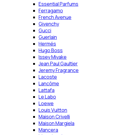
Essential Parfums
Ferragamo
French Avenue
Givenchy
Gucci
Guerlain
Hermés
Hugo Boss
Issey Miyake
Jean Paul Gaultier
Jeremy Fragrance
Lacoste
Lancôme
Lattafa
Le Labo
Loewe
Louis Vuitton
Maison Crivelli
Maison Margiela
Mancera