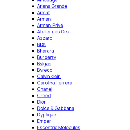
Ariana Grande
Armaf
Armani
Armani Privé
Atelier des Ors
Azzaro
BDK
Bharara
Burberry
Bvlgari
Byredo
Calvin Klein
Carolina Herrera
Chanel
Creed
Dior
Dolce & Gabbana
Dyptique
Emper
Escentric Molecules