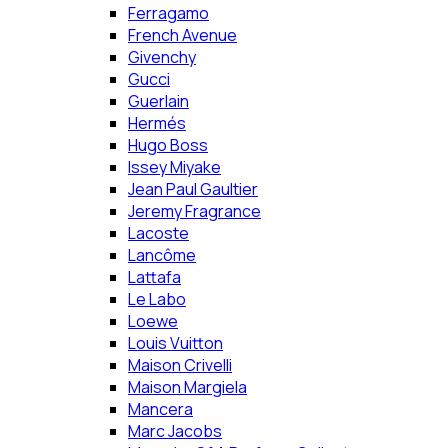
Ferragamo
French Avenue
Givenchy
Gucci
Guerlain
Hermés
Hugo Boss
Issey Miyake
Jean Paul Gaultier
Jeremy Fragrance
Lacoste
Lancôme
Lattafa
Le Labo
Loewe
Louis Vuitton
Maison Crivelli
Maison Margiela
Mancera
Marc Jacobs