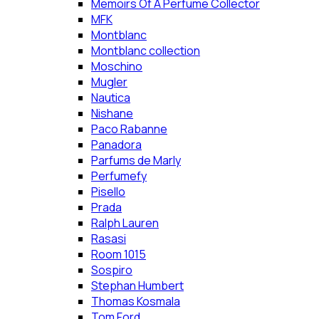
Memoirs Of A Perfume Collector
MFK
Montblanc
Montblanc collection
Moschino
Mugler
Nautica
Nishane
Paco Rabanne
Panadora
Parfums de Marly
Perfumefy
Pisello
Prada
Ralph Lauren
Rasasi
Room 1015
Sospiro
Stephan Humbert
Thomas Kosmala
Tom Ford