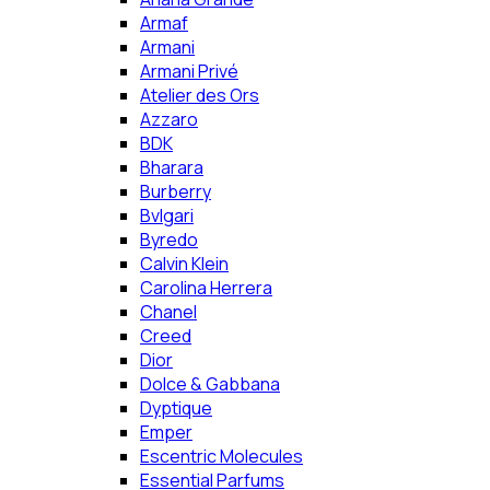
Armaf
Armani
Armani Privé
Atelier des Ors
Azzaro
BDK
Bharara
Burberry
Bvlgari
Byredo
Calvin Klein
Carolina Herrera
Chanel
Creed
Dior
Dolce & Gabbana
Dyptique
Emper
Escentric Molecules
Essential Parfums