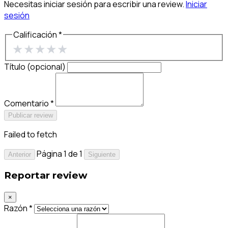
Necesitas iniciar sesión para escribir una review.
Iniciar
sesión
Calificación *
★
★
★
★
★
Título (opcional)
Comentario *
Publicar review
Failed to fetch
Página 1 de 1
Anterior
Siguiente
Reportar review
×
Razón *