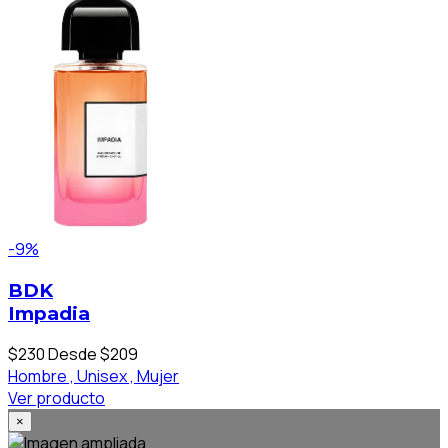
-9%
BDK
Impadia
$230
Desde $209
Hombre ,
Unisex ,
Mujer
Ver producto
×