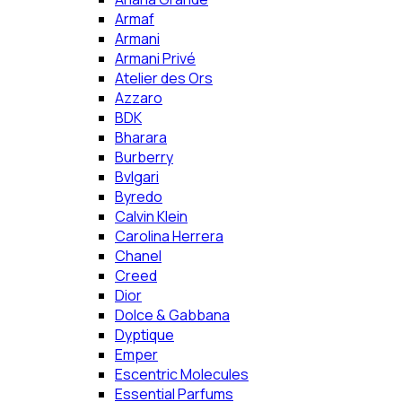
Armaf
Armani
Armani Privé
Atelier des Ors
Azzaro
BDK
Bharara
Burberry
Bvlgari
Byredo
Calvin Klein
Carolina Herrera
Chanel
Creed
Dior
Dolce & Gabbana
Dyptique
Emper
Escentric Molecules
Essential Parfums