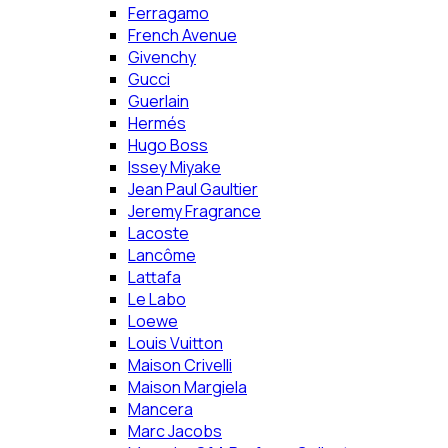
Ferragamo
French Avenue
Givenchy
Gucci
Guerlain
Hermés
Hugo Boss
Issey Miyake
Jean Paul Gaultier
Jeremy Fragrance
Lacoste
Lancôme
Lattafa
Le Labo
Loewe
Louis Vuitton
Maison Crivelli
Maison Margiela
Mancera
Marc Jacobs