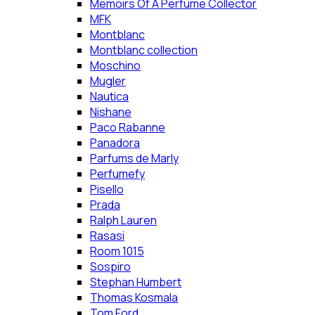
Memoirs Of A Perfume Collector
MFK
Montblanc
Montblanc collection
Moschino
Mugler
Nautica
Nishane
Paco Rabanne
Panadora
Parfums de Marly
Perfumefy
Pisello
Prada
Ralph Lauren
Rasasi
Room 1015
Sospiro
Stephan Humbert
Thomas Kosmala
Tom Ford