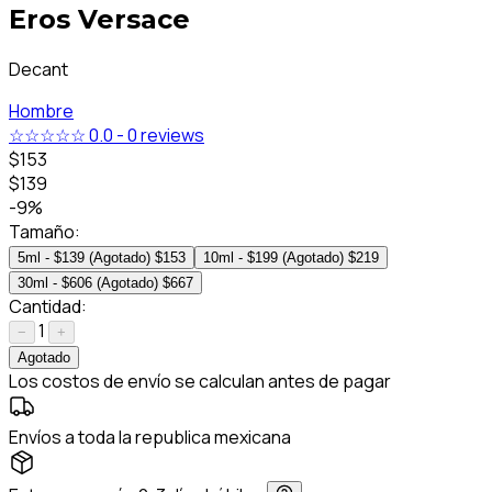
Eros Versace
Decant
Hombre
☆☆☆☆☆
0.0
-
0 reviews
$153
$139
-9%
Tamaño:
5ml - $139 (Agotado)
$153
10ml - $199 (Agotado)
$219
30ml - $606 (Agotado)
$667
Cantidad:
1
−
+
Agotado
Los costos de envío se calculan antes de pagar
Envíos a toda la republica mexicana