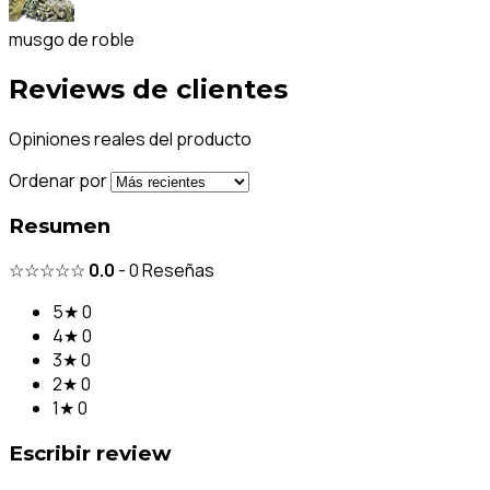
musgo de roble
Reviews de clientes
Opiniones reales del producto
Ordenar por
Resumen
☆☆☆☆☆
0.0
-
0
Reseñas
5★
0
4★
0
3★
0
2★
0
1★
0
Escribir review