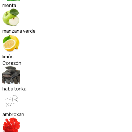
menta
manzana verde
limón
Corazón
haba tonka
ambroxan