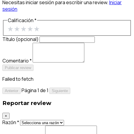
Necesitas iniciar sesión para escribir una review.
Iniciar
sesión
Calificación *
★
★
★
★
★
Título (opcional)
Comentario *
Publicar review
Failed to fetch
Página 1 de 1
Anterior
Siguiente
Reportar review
×
Razón *