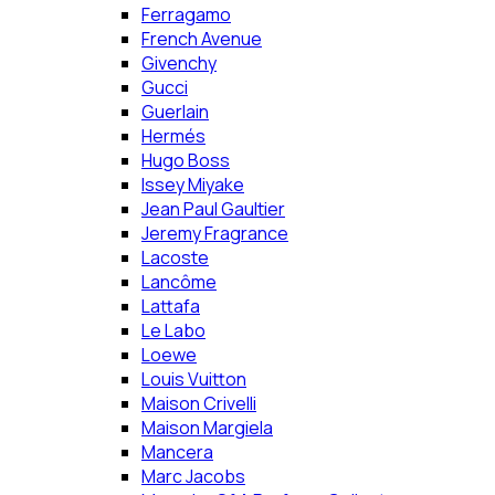
Ferragamo
French Avenue
Givenchy
Gucci
Guerlain
Hermés
Hugo Boss
Issey Miyake
Jean Paul Gaultier
Jeremy Fragrance
Lacoste
Lancôme
Lattafa
Le Labo
Loewe
Louis Vuitton
Maison Crivelli
Maison Margiela
Mancera
Marc Jacobs