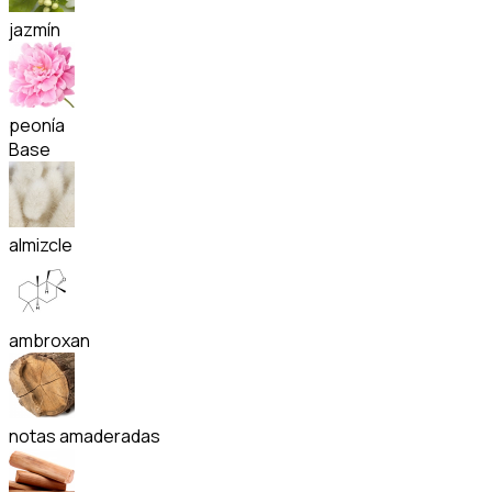
jazmín
peonía
Base
almizcle
ambroxan
notas amaderadas