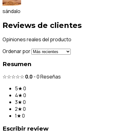
sándalo
Reviews de clientes
Opiniones reales del producto
Ordenar por
Resumen
☆☆☆☆☆
0.0
-
0
Reseñas
5★
0
4★
0
3★
0
2★
0
1★
0
Escribir review