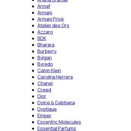
Armaf
Armani
Armani Privé
Atelier des Ors
Azzaro
BDK
Bharara
Burberry
Bvlgari
Byredo
Calvin Klein
Carolina Herrera
Chanel
Creed
Dior
Dolce & Gabbana
Dyptique
Emper
Escentric Molecules
Essential Parfums