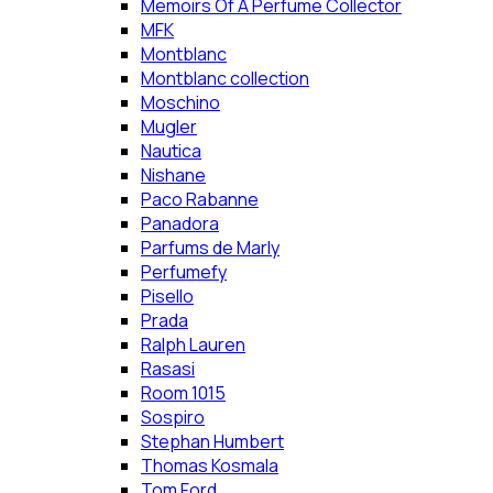
Memoirs Of A Perfume Collector
MFK
Montblanc
Montblanc collection
Moschino
Mugler
Nautica
Nishane
Paco Rabanne
Panadora
Parfums de Marly
Perfumefy
Pisello
Prada
Ralph Lauren
Rasasi
Room 1015
Sospiro
Stephan Humbert
Thomas Kosmala
Tom Ford