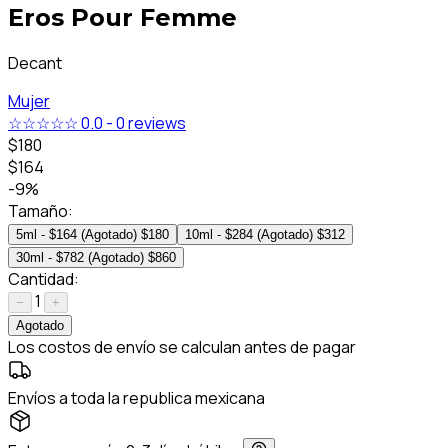
Eros Pour Femme
Decant
Mujer
☆☆☆☆☆
0.0
-
0 reviews
$180
$164
-9%
Tamaño:
5ml - $164 (Agotado)
$180
10ml - $284 (Agotado)
$312
30ml - $782 (Agotado)
$860
Cantidad:
1
−
+
Agotado
Los costos de envío se calculan antes de pagar
Envíos a toda la republica mexicana