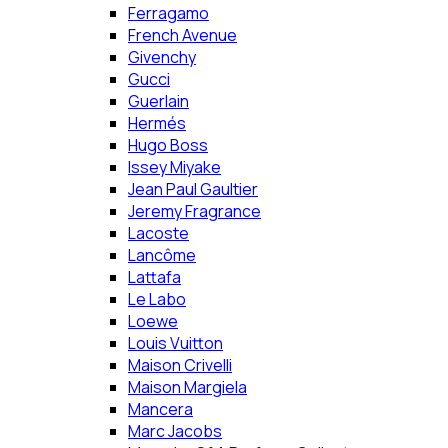
Ferragamo
French Avenue
Givenchy
Gucci
Guerlain
Hermés
Hugo Boss
Issey Miyake
Jean Paul Gaultier
Jeremy Fragrance
Lacoste
Lancôme
Lattafa
Le Labo
Loewe
Louis Vuitton
Maison Crivelli
Maison Margiela
Mancera
Marc Jacobs