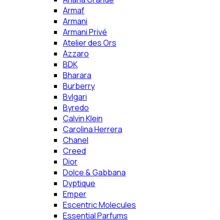
Armaf
Armani
Armani Privé
Atelier des Ors
Azzaro
BDK
Bharara
Burberry
Bvlgari
Byredo
Calvin Klein
Carolina Herrera
Chanel
Creed
Dior
Dolce & Gabbana
Dyptique
Emper
Escentric Molecules
Essential Parfums