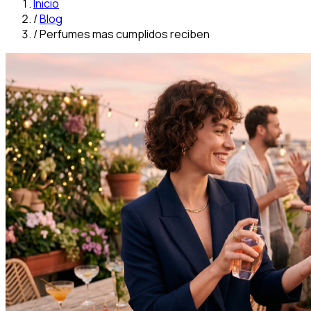
Inicio
/
Blog
/
Perfumes mas cumplidos reciben