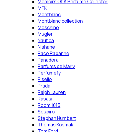
Memoirs Of A Perfume Collector
MFK
Montblanc
Montblanc collection
Moschino
Mugler
Nautica
Nishane
Paco Rabanne
Panadora
Parfums de Marly
Perfumefy
Pisello
Prada
Ralph Lauren
Rasasi
Room 1015
Sospiro
Stephan Humbert
Thomas Kosmala
Tom Ford