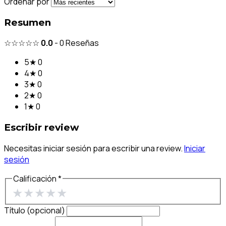
Ordenar por
Resumen
☆☆☆☆☆
0.0
-
0
Reseñas
5★
0
4★
0
3★
0
2★
0
1★
0
Escribir review
Necesitas iniciar sesión para escribir una review.
Iniciar
sesión
Calificación *
★
★
★
★
★
Título (opcional)