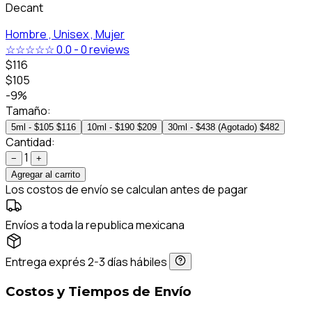
Decant
Hombre ,
Unisex ,
Mujer
☆☆☆☆☆
0.0
-
0 reviews
$116
$105
-9%
Tamaño:
5ml - $105
$116
10ml - $190
$209
30ml - $438 (Agotado)
$482
Cantidad:
1
−
+
Agregar al carrito
Los costos de envío se calculan antes de pagar
Envíos a toda la republica mexicana
Entrega exprés 2-3 días hábiles
Costos y Tiempos de Envío