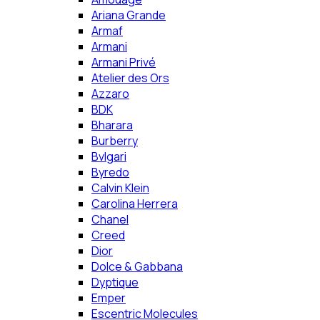
Ariana Grande
Armaf
Armani
Armani Privé
Atelier des Ors
Azzaro
BDK
Bharara
Burberry
Bvlgari
Byredo
Calvin Klein
Carolina Herrera
Chanel
Creed
Dior
Dolce & Gabbana
Dyptique
Emper
Escentric Molecules