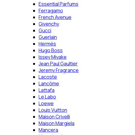
Essential Parfums
Ferragamo
French Avenue
Givenchy
Gucci
Guerlain
Hermés
Hugo Boss
Issey Miyake
Jean Paul Gaultier
Jeremy Fragrance
Lacoste
Lancôme
Lattafa
Le Labo
Loewe
Louis Vuitton
Maison Crivelli
Maison Margiela
Mancera