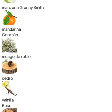
manzana Granny Smith
mandarina
Corazón
musgo de roble
cedro
vainilla
Base