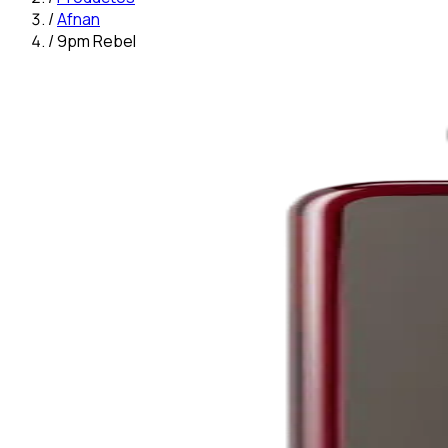
/
Afnan
/
9pm Rebel