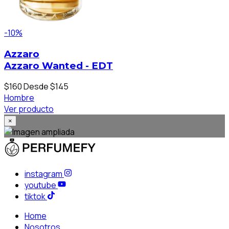
-10%
Azzaro
Azzaro Wanted - EDT
$160
Desde $145
Hombre
Ver producto
×
instagram
youtube
tiktok
Home
Nosotros