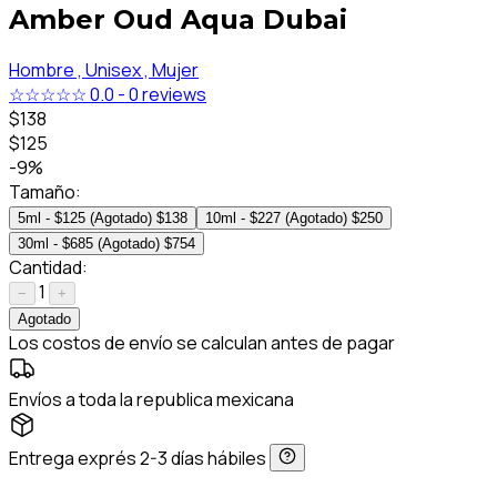
Amber Oud Aqua Dubai
Hombre ,
Unisex ,
Mujer
☆☆☆☆☆
0.0
-
0 reviews
$138
$125
-9%
Tamaño:
5ml - $125 (Agotado)
$138
10ml - $227 (Agotado)
$250
30ml - $685 (Agotado)
$754
Cantidad:
1
−
+
Agotado
Los costos de envío se calculan antes de pagar
Envíos a toda la republica mexicana
Entrega exprés 2-3 días hábiles