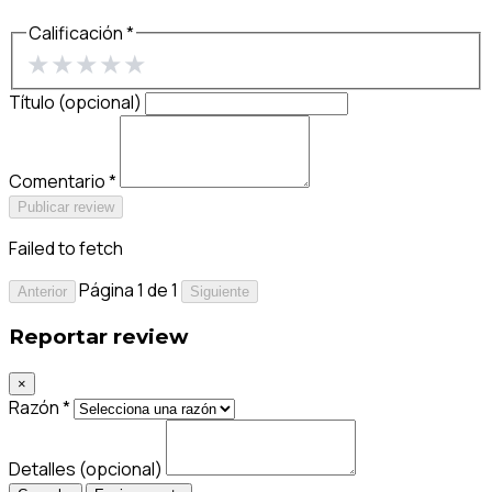
Calificación *
★
★
★
★
★
Título (opcional)
Comentario *
Publicar review
Failed to fetch
Página 1 de 1
Anterior
Siguiente
Reportar review
×
Razón *
Detalles (opcional)