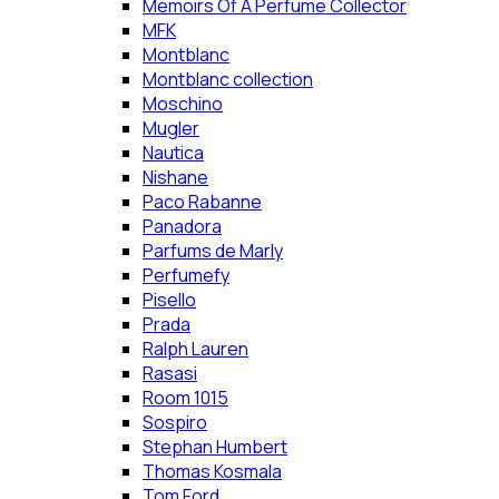
Memoirs Of A Perfume Collector
MFK
Montblanc
Montblanc collection
Moschino
Mugler
Nautica
Nishane
Paco Rabanne
Panadora
Parfums de Marly
Perfumefy
Pisello
Prada
Ralph Lauren
Rasasi
Room 1015
Sospiro
Stephan Humbert
Thomas Kosmala
Tom Ford