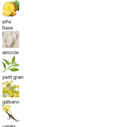
piña
Base
almizcle
petit grain
gálbano
vainilla