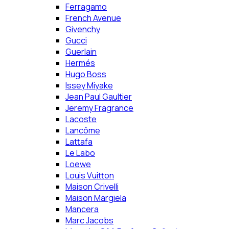
Ferragamo
French Avenue
Givenchy
Gucci
Guerlain
Hermés
Hugo Boss
Issey Miyake
Jean Paul Gaultier
Jeremy Fragrance
Lacoste
Lancôme
Lattafa
Le Labo
Loewe
Louis Vuitton
Maison Crivelli
Maison Margiela
Mancera
Marc Jacobs