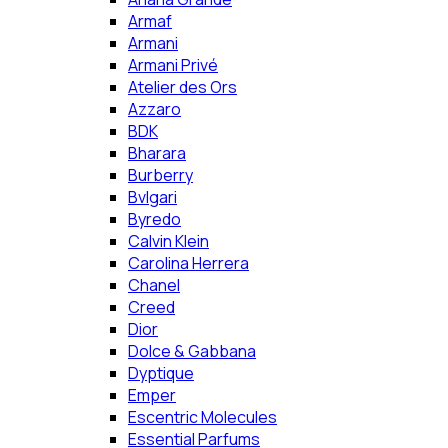
Armaf
Armani
Armani Privé
Atelier des Ors
Azzaro
BDK
Bharara
Burberry
Bvlgari
Byredo
Calvin Klein
Carolina Herrera
Chanel
Creed
Dior
Dolce & Gabbana
Dyptique
Emper
Escentric Molecules
Essential Parfums