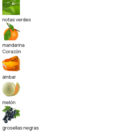
notas verdes
mandarina
Corazón
ámbar
melón
grosellas negras