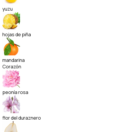
yuzu
hojas de piña
mandarina
Corazón
peonía rosa
flor del duraznero