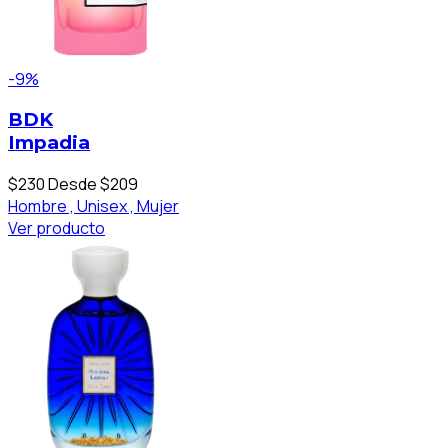
-9%
BDK
Impadia
$230
Desde $209
Hombre ,
Unisex ,
Mujer
Ver producto