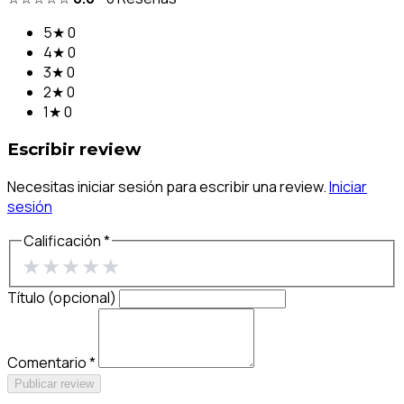
5★
0
4★
0
3★
0
2★
0
1★
0
Escribir review
Necesitas iniciar sesión para escribir una review.
Iniciar
sesión
Calificación *
★
★
★
★
★
Título (opcional)
Comentario *
Publicar review