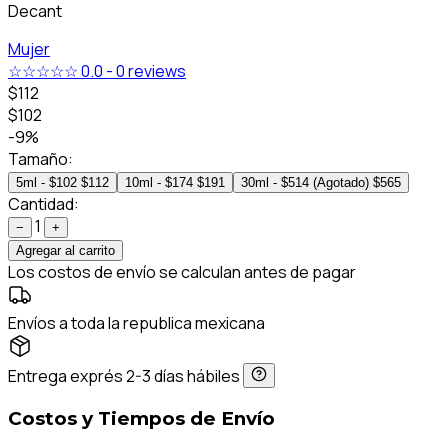
Decant
Mujer
☆☆☆☆☆
0.0
-
0 reviews
$112
$102
-9%
Tamaño:
5ml - $102
$112
10ml - $174
$191
30ml - $514 (Agotado)
$565
Cantidad:
1
−
+
Agregar al carrito
Los costos de envío se calculan antes de pagar
Envíos a toda la republica mexicana
Entrega exprés 2-3 días hábiles
Costos y Tiempos de Envío