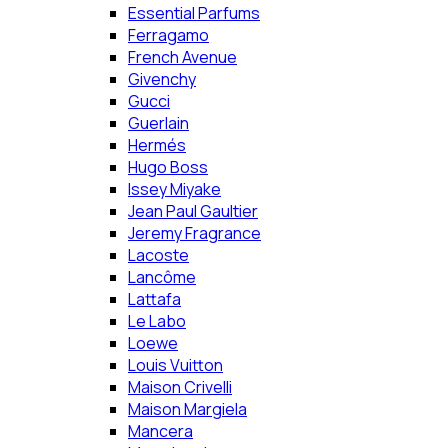
Essential Parfums
Ferragamo
French Avenue
Givenchy
Gucci
Guerlain
Hermés
Hugo Boss
Issey Miyake
Jean Paul Gaultier
Jeremy Fragrance
Lacoste
Lancôme
Lattafa
Le Labo
Loewe
Louis Vuitton
Maison Crivelli
Maison Margiela
Mancera