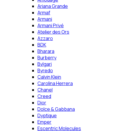
Ariana Grande
Armaf
Armani
Armani Privé
Atelier des Ors
Azzaro
BDK
Bharara
Burberry
Bvlgari
Byredo
Calvin Klein
Carolina Herrera
Chanel
Creed
Dior
Dolce & Gabbana
Dyptique
Emper
Escentric Molecules