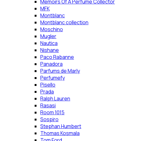
Memoirs Of A Perfume Collector
MFK
Montblanc
Montblanc collection
Moschino
Mugler
Nautica
Nishane
Paco Rabanne
Panadora
Parfums de Marly
Perfumefy
Pisello
Prada
Ralph Lauren
Rasasi
Room 1015
Sospiro
Stephan Humbert
Thomas Kosmala
Tom Ford