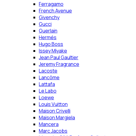
Ferragamo
French Avenue
Givenchy
Gucci
Guerlain
Hermés
Hugo Boss
Issey Miyake
Jean Paul Gaultier
Jeremy Fragrance
Lacoste
Lancôme
Lattafa
Le Labo
Loewe
Louis Vuitton
Maison Crivelli
Maison Margiela
Mancera
Marc Jacobs