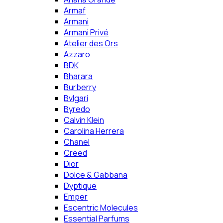
Armaf
Armani
Armani Privé
Atelier des Ors
Azzaro
BDK
Bharara
Burberry
Bvlgari
Byredo
Calvin Klein
Carolina Herrera
Chanel
Creed
Dior
Dolce & Gabbana
Dyptique
Emper
Escentric Molecules
Essential Parfums