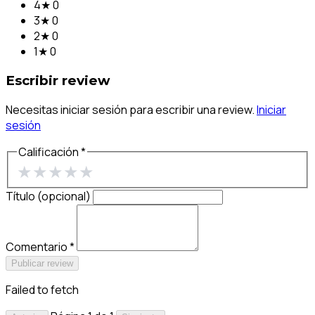
4★
0
3★
0
2★
0
1★
0
Escribir review
Necesitas iniciar sesión para escribir una review.
Iniciar
sesión
Calificación *
★
★
★
★
★
Título (opcional)
Comentario *
Publicar review
Failed to fetch