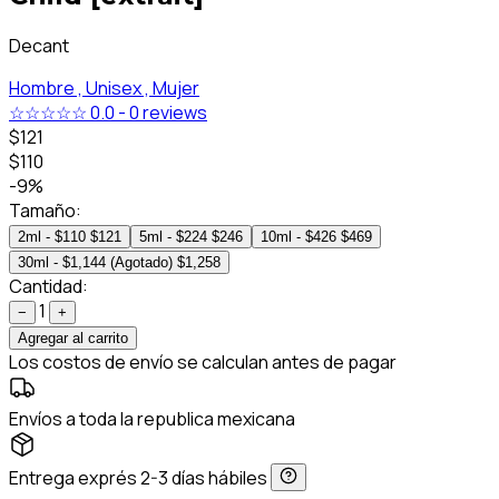
Decant
Hombre ,
Unisex ,
Mujer
☆☆☆☆☆
0.0
-
0 reviews
$121
$110
-9%
Tamaño:
2ml - $110
$121
5ml - $224
$246
10ml - $426
$469
30ml - $1,144 (Agotado)
$1,258
Cantidad:
1
−
+
Agregar al carrito
Los costos de envío se calculan antes de pagar
Envíos a toda la republica mexicana
Entrega exprés 2-3 días hábiles