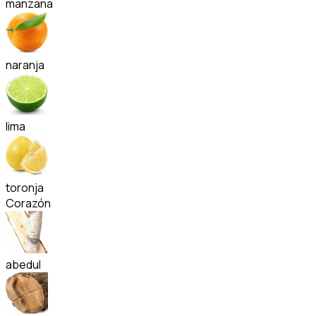
manzana
naranja
lima
toronja
Corazón
abedul