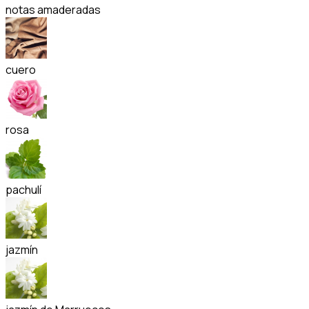
notas amaderadas
cuero
rosa
pachulí
jazmín