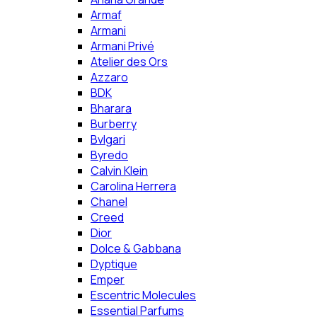
Armaf
Armani
Armani Privé
Atelier des Ors
Azzaro
BDK
Bharara
Burberry
Bvlgari
Byredo
Calvin Klein
Carolina Herrera
Chanel
Creed
Dior
Dolce & Gabbana
Dyptique
Emper
Escentric Molecules
Essential Parfums