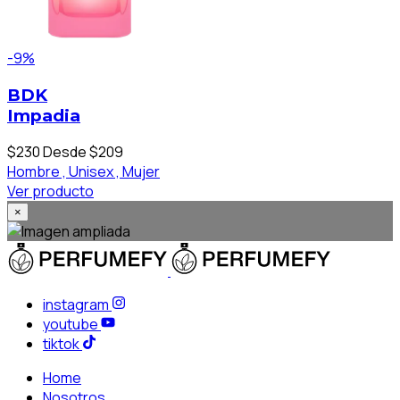
-9%
BDK
Impadia
$230
Desde $209
Hombre ,
Unisex ,
Mujer
Ver producto
×
instagram
youtube
tiktok
Home
Nosotros