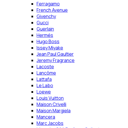
Ferragamo
French Avenue
Givenchy
Gucci
Guerlain
Hermés
Hugo Boss
Issey Miyake
Jean Paul Gaultier
Jeremy Fragrance
Lacoste
Lancôme
Lattafa
Le Labo
Loewe
Louis Vuitton
Maison Crivelli
Maison Margiela
Mancera
Marc Jacobs