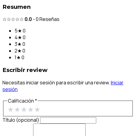
Resumen
☆☆☆☆☆
0.0
-
0
Reseñas
5★
0
4★
0
3★
0
2★
0
1★
0
Escribir review
Necesitas iniciar sesión para escribir una review.
Iniciar
sesión
Calificación *
★
★
★
★
★
Título (opcional)