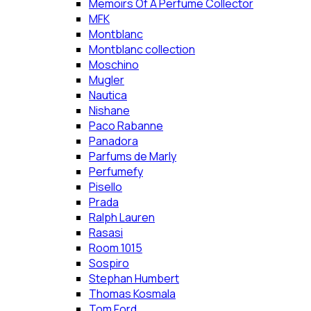
Memoirs Of A Perfume Collector
MFK
Montblanc
Montblanc collection
Moschino
Mugler
Nautica
Nishane
Paco Rabanne
Panadora
Parfums de Marly
Perfumefy
Pisello
Prada
Ralph Lauren
Rasasi
Room 1015
Sospiro
Stephan Humbert
Thomas Kosmala
Tom Ford