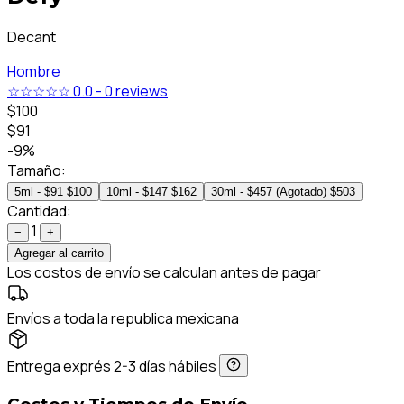
Decant
Hombre
☆☆☆☆☆
0.0
-
0 reviews
$100
$91
-9%
Tamaño:
5ml - $91
$100
10ml - $147
$162
30ml - $457 (Agotado)
$503
Cantidad:
1
−
+
Agregar al carrito
Los costos de envío se calculan antes de pagar
Envíos a toda la republica mexicana
Entrega exprés 2-3 días hábiles