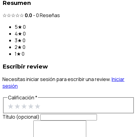
Resumen
☆☆☆☆☆
0.0
-
0
Reseñas
5★
0
4★
0
3★
0
2★
0
1★
0
Escribir review
Necesitas iniciar sesión para escribir una review.
Iniciar
sesión
Calificación *
★
★
★
★
★
Título (opcional)