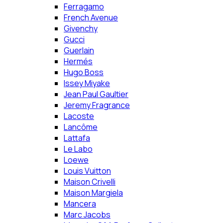
Ferragamo
French Avenue
Givenchy
Gucci
Guerlain
Hermés
Hugo Boss
Issey Miyake
Jean Paul Gaultier
Jeremy Fragrance
Lacoste
Lancôme
Lattafa
Le Labo
Loewe
Louis Vuitton
Maison Crivelli
Maison Margiela
Mancera
Marc Jacobs