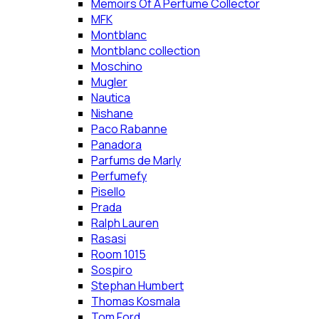
Memoirs Of A Perfume Collector
MFK
Montblanc
Montblanc collection
Moschino
Mugler
Nautica
Nishane
Paco Rabanne
Panadora
Parfums de Marly
Perfumefy
Pisello
Prada
Ralph Lauren
Rasasi
Room 1015
Sospiro
Stephan Humbert
Thomas Kosmala
Tom Ford