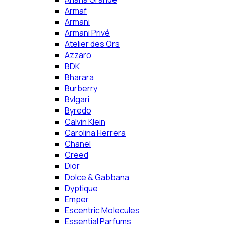
Armaf
Armani
Armani Privé
Atelier des Ors
Azzaro
BDK
Bharara
Burberry
Bvlgari
Byredo
Calvin Klein
Carolina Herrera
Chanel
Creed
Dior
Dolce & Gabbana
Dyptique
Emper
Escentric Molecules
Essential Parfums