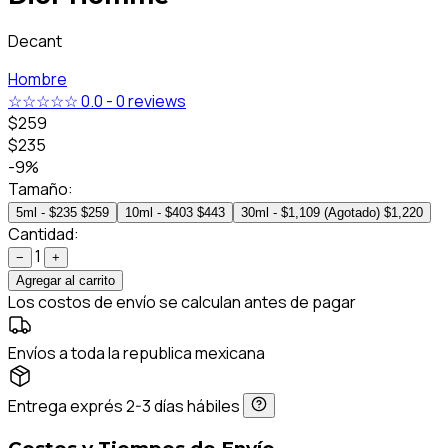
Decant
Hombre
☆☆☆☆☆
0.0
-
0 reviews
$259
$235
-9%
Tamaño:
5ml - $235
$259
10ml - $403
$443
30ml - $1,109 (Agotado)
$1,220
Cantidad:
1
−
+
Agregar al carrito
Los costos de envío se calculan antes de pagar
Envíos a toda la republica mexicana
Entrega exprés 2-3 días hábiles