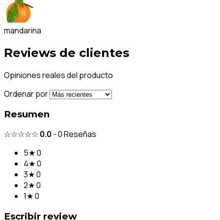
mandarina
Reviews de clientes
Opiniones reales del producto
Ordenar por
Resumen
☆☆☆☆☆
0.0
-
0
Reseñas
5★
0
4★
0
3★
0
2★
0
1★
0
Escribir review