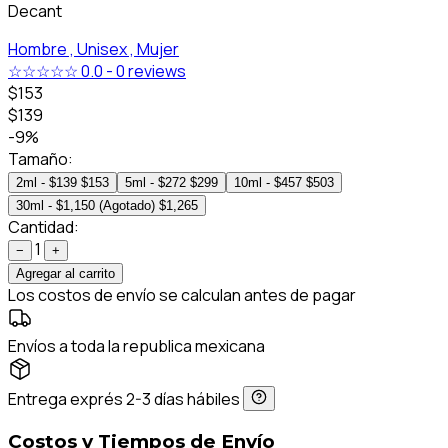
Decant
Hombre ,
Unisex ,
Mujer
☆☆☆☆☆
0.0
-
0 reviews
$153
$139
-9%
Tamaño:
2ml - $139
$153
5ml - $272
$299
10ml - $457
$503
30ml - $1,150 (Agotado)
$1,265
Cantidad:
1
−
+
Agregar al carrito
Los costos de envío se calculan antes de pagar
Envíos a toda la republica mexicana
Entrega exprés 2-3 días hábiles
Costos y Tiempos de Envío