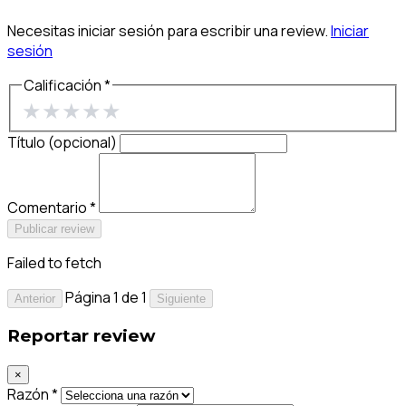
Necesitas iniciar sesión para escribir una review.
Iniciar
sesión
Calificación *
★
★
★
★
★
Título (opcional)
Comentario *
Publicar review
Failed to fetch
Página 1 de 1
Anterior
Siguiente
Reportar review
×
Razón *