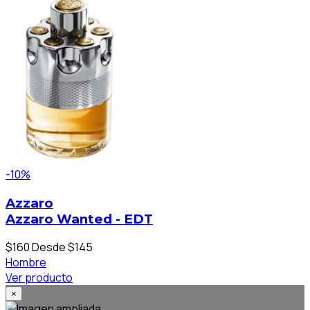
-10%
Azzaro
Azzaro Wanted - EDT
$160
Desde $145
Hombre
Ver producto
×