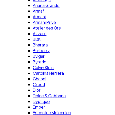
Ariana Grande
Armaf
Armani
Armani Privé
Atelier des Ors
Azzaro
BDK
Bharara
Burberry
Bvlgari
Byredo
Calvin Klein
Carolina Herrera
Chanel
Creed
Dior
Dolce & Gabbana
Dyptique
Emper
Escentric Molecules