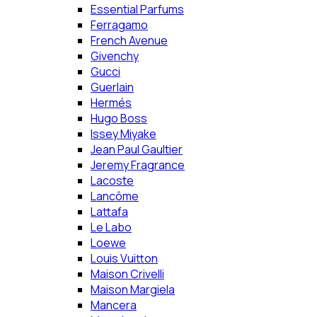
Essential Parfums
Ferragamo
French Avenue
Givenchy
Gucci
Guerlain
Hermés
Hugo Boss
Issey Miyake
Jean Paul Gaultier
Jeremy Fragrance
Lacoste
Lancôme
Lattafa
Le Labo
Loewe
Louis Vuitton
Maison Crivelli
Maison Margiela
Mancera