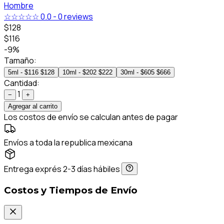
Hombre
☆☆☆☆☆
0.0
-
0 reviews
$128
$116
-9%
Tamaño:
5ml - $116
$128
10ml - $202
$222
30ml - $605
$666
Cantidad:
1
−
+
Agregar al carrito
Los costos de envío se calculan antes de pagar
Envíos a toda la republica mexicana
Entrega exprés 2-3 días hábiles
Costos y Tiempos de Envío