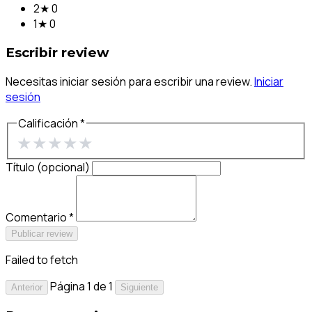
2★
0
1★
0
Escribir review
Necesitas iniciar sesión para escribir una review.
Iniciar
sesión
Calificación *
★
★
★
★
★
Título (opcional)
Comentario *
Publicar review
Failed to fetch
Página 1 de 1
Anterior
Siguiente