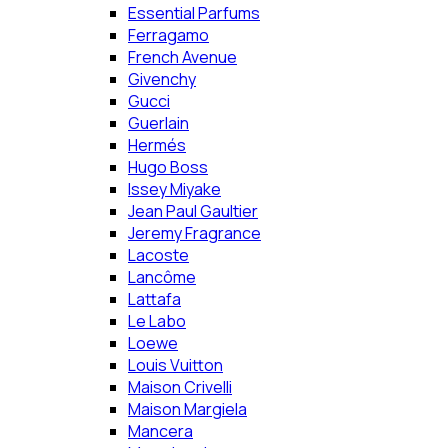
Essential Parfums
Ferragamo
French Avenue
Givenchy
Gucci
Guerlain
Hermés
Hugo Boss
Issey Miyake
Jean Paul Gaultier
Jeremy Fragrance
Lacoste
Lancôme
Lattafa
Le Labo
Loewe
Louis Vuitton
Maison Crivelli
Maison Margiela
Mancera