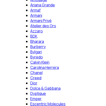
Ariana Grande
Armaf
Armani
Armani Privé
Atelier des Ors
Azzaro
BDK
Bharara
Burberry
Bvlgari
Byredo
Calvin Klein
Carolina Herrera
Chanel
Creed
Dior
Dolce & Gabbana
Dyptique
Emper
Escentric Molecules