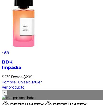
-9%
BDK
Impadia
$230
Desde $209
Hombre ,
Unisex ,
Mujer
Ver producto
×