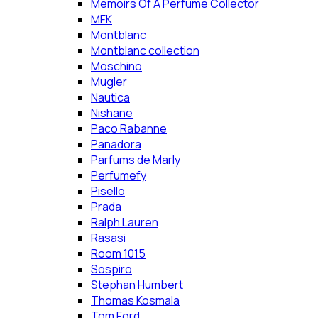
Memoirs Of A Perfume Collector
MFK
Montblanc
Montblanc collection
Moschino
Mugler
Nautica
Nishane
Paco Rabanne
Panadora
Parfums de Marly
Perfumefy
Pisello
Prada
Ralph Lauren
Rasasi
Room 1015
Sospiro
Stephan Humbert
Thomas Kosmala
Tom Ford