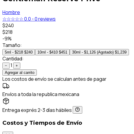
Hombre
☆☆☆☆☆
0.0
-
0 reviews
$240
$218
-9%
Tamaño:
5ml - $218
$240
10ml - $410
$451
30ml - $1,126 (Agotado)
$1,239
Cantidad:
1
−
+
Agregar al carrito
Los costos de envío se calculan antes de pagar
Envíos a toda la republica mexicana
Entrega exprés 2-3 días hábiles
Costos y Tiempos de Envío