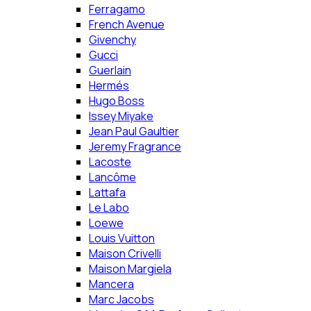
Ferragamo
French Avenue
Givenchy
Gucci
Guerlain
Hermés
Hugo Boss
Issey Miyake
Jean Paul Gaultier
Jeremy Fragrance
Lacoste
Lancôme
Lattafa
Le Labo
Loewe
Louis Vuitton
Maison Crivelli
Maison Margiela
Mancera
Marc Jacobs