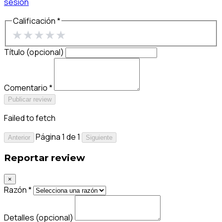
sesión
Calificación *
★
★
★
★
★
Título (opcional)
Comentario *
Publicar review
Failed to fetch
Página 1 de 1
Anterior
Siguiente
Reportar review
×
Razón *
Detalles (opcional)