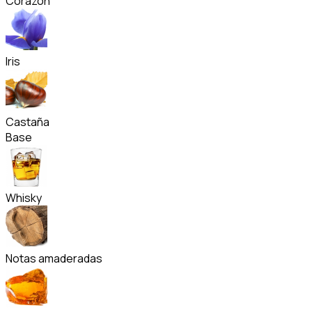
Corazón
Iris
Castaña
Base
Whisky
Notas amaderadas