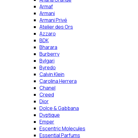
Armaf
Armani
Armani Privé
Atelier des Ors
Azzaro
BDK
Bharara
Burberry
Bvlgari
Byredo
Calvin Klein
Carolina Herrera
Chanel
Creed
Dior
Dolce & Gabbana
Dyptique
Emper
Escentric Molecules
Essential Parfums