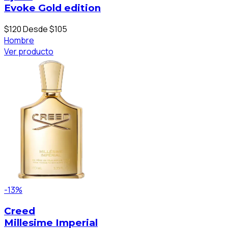
Evoke Gold edition
$120
Desde $105
Hombre
Ver producto
-13%
Creed
Millesime Imperial