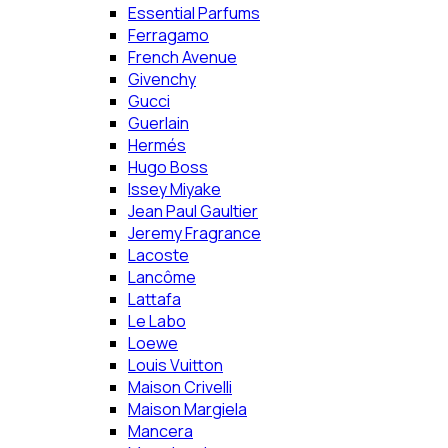
Essential Parfums
Ferragamo
French Avenue
Givenchy
Gucci
Guerlain
Hermés
Hugo Boss
Issey Miyake
Jean Paul Gaultier
Jeremy Fragrance
Lacoste
Lancôme
Lattafa
Le Labo
Loewe
Louis Vuitton
Maison Crivelli
Maison Margiela
Mancera