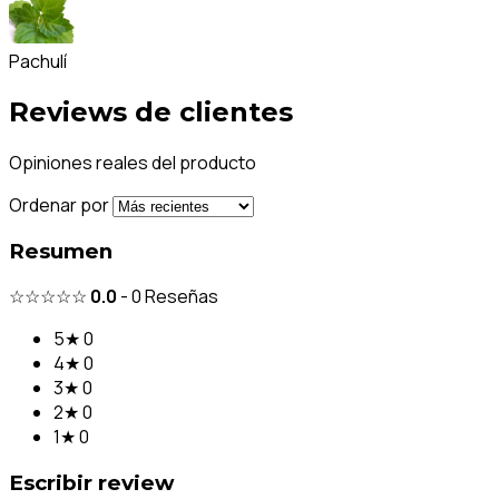
Pachulí
Reviews de clientes
Opiniones reales del producto
Ordenar por
Resumen
☆☆☆☆☆
0.0
-
0
Reseñas
5★
0
4★
0
3★
0
2★
0
1★
0
Escribir review