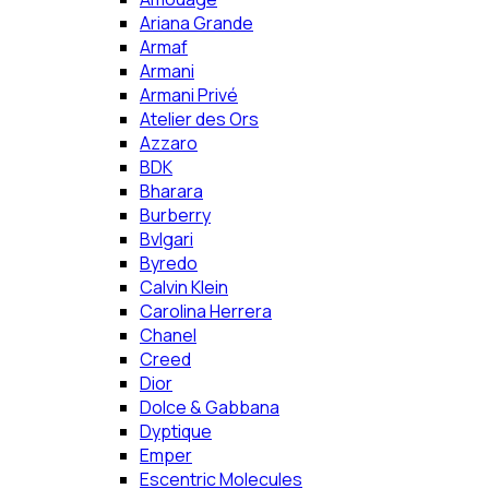
Ariana Grande
Armaf
Armani
Armani Privé
Atelier des Ors
Azzaro
BDK
Bharara
Burberry
Bvlgari
Byredo
Calvin Klein
Carolina Herrera
Chanel
Creed
Dior
Dolce & Gabbana
Dyptique
Emper
Escentric Molecules