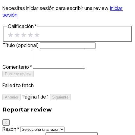
Necesitas iniciar sesión para escribir una review.
Iniciar
sesión
Calificación *
★
★
★
★
★
Título (opcional)
Comentario *
Publicar review
Failed to fetch
Página 1 de 1
Anterior
Siguiente
Reportar review
×
Razón *