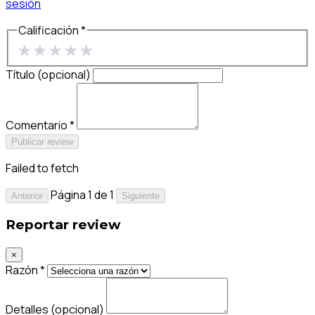
sesión
Calificación *
★
★
★
★
★
Título (opcional)
Comentario *
Publicar review
Failed to fetch
Página 1 de 1
Anterior
Siguiente
Reportar review
×
Razón *
Detalles (opcional)