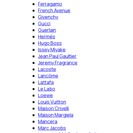
Ferragamo
French Avenue
Givenchy
Gucci
Guerlain
Hermés
Hugo Boss
Issey Miyake
Jean Paul Gaultier
Jeremy Fragrance
Lacoste
Lancôme
Lattafa
Le Labo
Loewe
Louis Vuitton
Maison Crivelli
Maison Margiela
Mancera
Marc Jacobs