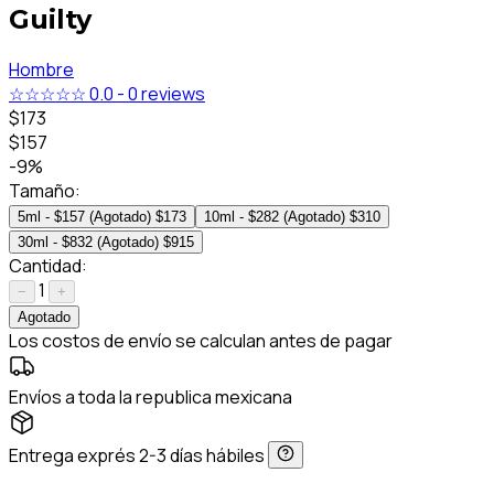
Guilty
Hombre
☆☆☆☆☆
0.0
-
0 reviews
$173
$157
-9%
Tamaño:
5ml - $157 (Agotado)
$173
10ml - $282 (Agotado)
$310
30ml - $832 (Agotado)
$915
Cantidad:
1
−
+
Agotado
Los costos de envío se calculan antes de pagar
Envíos a toda la republica mexicana
Entrega exprés 2-3 días hábiles