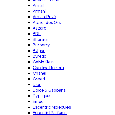
Armaf
Armani
Armani Privé
Atelier des Ors
Azzaro
BDK
Bharara
Burberry
Bvlgari
Byredo
Calvin Klein
Carolina Herrera
Chanel
Creed
Dior
Dolce & Gabbana
Dyptique
Emper
Escentric Molecules
Essential Parfums