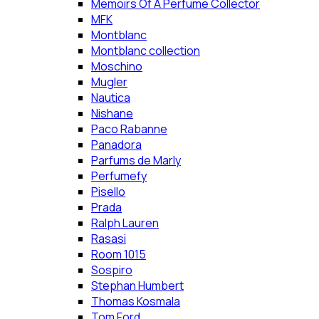
Memoirs Of A Perfume Collector
MFK
Montblanc
Montblanc collection
Moschino
Mugler
Nautica
Nishane
Paco Rabanne
Panadora
Parfums de Marly
Perfumefy
Pisello
Prada
Ralph Lauren
Rasasi
Room 1015
Sospiro
Stephan Humbert
Thomas Kosmala
Tom Ford