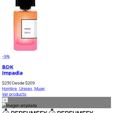
-9%
BDK
Impadia
$230
Desde $209
Hombre ,
Unisex ,
Mujer
Ver producto
×