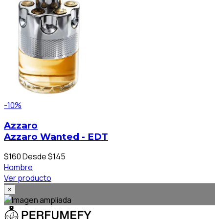
-10%
Azzaro
Azzaro Wanted - EDT
$160
Desde $145
Hombre
Ver producto
×