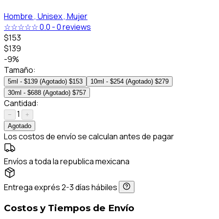
Hombre ,
Unisex ,
Mujer
☆☆☆☆☆
0.0
-
0 reviews
$153
$139
-9%
Tamaño:
5ml - $139 (Agotado)
$153
10ml - $254 (Agotado)
$279
30ml - $688 (Agotado)
$757
Cantidad:
1
−
+
Agotado
Los costos de envío se calculan antes de pagar
Envíos a toda la republica mexicana
Entrega exprés 2-3 días hábiles
Costos y Tiempos de Envío