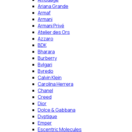
Ariana Grande
Armaf
Armani
Armani Privé
Atelier des Ors
Azzaro
BDK
Bharara
Burberry
Bvlgari
Byredo
Calvin Klein
Carolina Herrera
Chanel
Creed
Dior
Dolce & Gabbana
Dyptique
Emper
Escentric Molecules