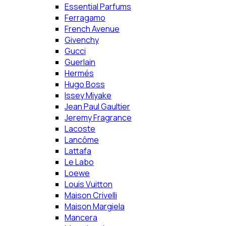
Essential Parfums
Ferragamo
French Avenue
Givenchy
Gucci
Guerlain
Hermés
Hugo Boss
Issey Miyake
Jean Paul Gaultier
Jeremy Fragrance
Lacoste
Lancôme
Lattafa
Le Labo
Loewe
Louis Vuitton
Maison Crivelli
Maison Margiela
Mancera