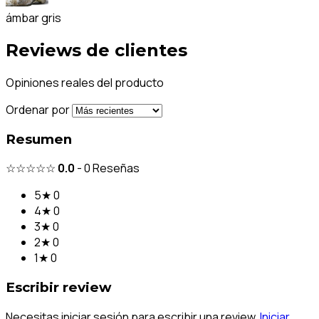
ámbar gris
Reviews de clientes
Opiniones reales del producto
Ordenar por
Resumen
☆☆☆☆☆
0.0
-
0
Reseñas
5★
0
4★
0
3★
0
2★
0
1★
0
Escribir review
Necesitas iniciar sesión para escribir una review.
Iniciar