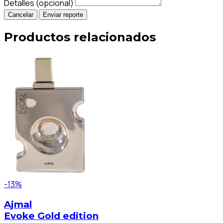
Detalles (opcional)
Cancelar
Enviar reporte
Productos relacionados
-13%
Ajmal
Evoke Gold edition