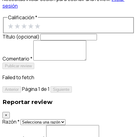
sesión
Calificación *
★
★
★
★
★
Título (opcional)
Comentario *
Publicar review
Failed to fetch
Página 1 de 1
Anterior
Siguiente
Reportar review
×
Razón *