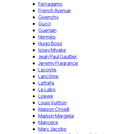
Ferragamo
French Avenue
Givenchy
Gucci
Guerlain
Hermés
Hugo Boss
Issey Miyake
Jean Paul Gaultier
Jeremy Fragrance
Lacoste
Lancôme
Lattafa
Le Labo
Loewe
Louis Vuitton
Maison Crivelli
Maison Margiela
Mancera
Marc Jacobs