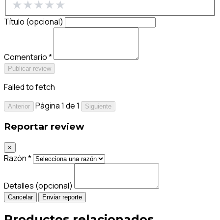
★
★
★
★
★
Título (opcional)
Comentario *
Publicar review
Failed to fetch
Página 1 de 1
Anterior
Siguiente
Reportar review
×
Razón *
Detalles (opcional)
Cancelar
Enviar reporte
Productos relacionados