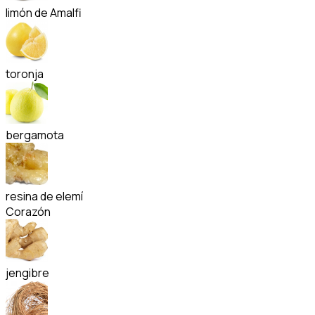
limón de Amalfi
toronja
bergamota
resina de elemí
Corazón
jengibre