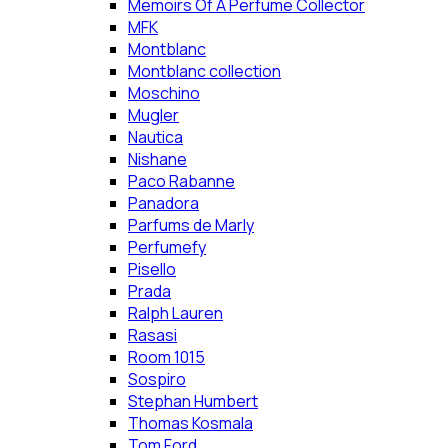
Memoirs Of A Perfume Collector
MFK
Montblanc
Montblanc collection
Moschino
Mugler
Nautica
Nishane
Paco Rabanne
Panadora
Parfums de Marly
Perfumefy
Pisello
Prada
Ralph Lauren
Rasasi
Room 1015
Sospiro
Stephan Humbert
Thomas Kosmala
Tom Ford