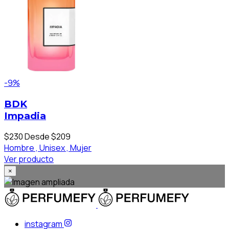
-9%
BDK
Impadia
$230
Desde $209
Hombre ,
Unisex ,
Mujer
Ver producto
×
instagram