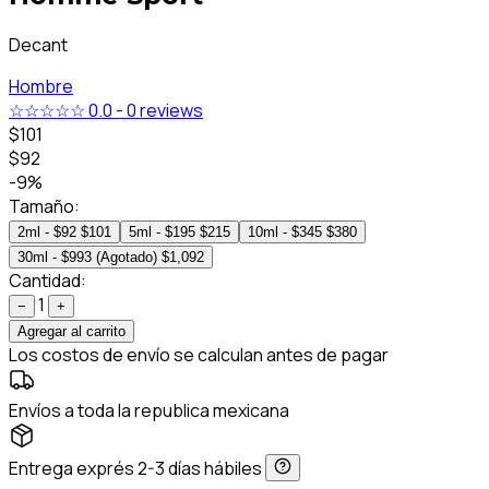
Decant
Hombre
☆☆☆☆☆
0.0
-
0 reviews
$101
$92
-9%
Tamaño:
2ml - $92
$101
5ml - $195
$215
10ml - $345
$380
30ml - $993 (Agotado)
$1,092
Cantidad:
1
−
+
Agregar al carrito
Los costos de envío se calculan antes de pagar
Envíos a toda la republica mexicana
Entrega exprés 2-3 días hábiles