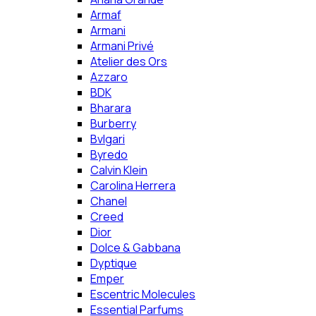
Armaf
Armani
Armani Privé
Atelier des Ors
Azzaro
BDK
Bharara
Burberry
Bvlgari
Byredo
Calvin Klein
Carolina Herrera
Chanel
Creed
Dior
Dolce & Gabbana
Dyptique
Emper
Escentric Molecules
Essential Parfums