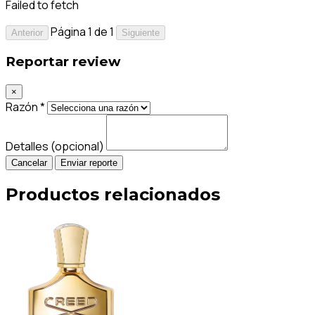
Failed to fetch
Página 1 de 1
Anterior
Siguiente
Reportar review
×
Razón *
Detalles (opcional)
Cancelar
Enviar reporte
Productos relacionados