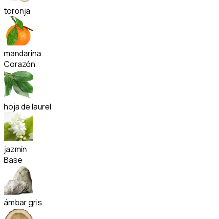
toronja
mandarina
Corazón
hoja de laurel
jazmín
Base
ámbar gris