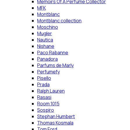
Memoirs Of A Perfume Collector
MFK
Montblanc
Montblanc collection
Moschino
Mugler
Nautica
Nishane
Paco Rabanne
Panadora
Parfums de Marly
Perfumefy
Pisello
Prada
Ralph Lauren
Rasasi
Room 1015
Sospiro
Stephan Humbert
Thomas Kosmala
Tom Ford