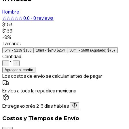
Hombre
☆☆☆☆☆
0.0
-
0 reviews
$153
$139
-9%
Tamaño:
5ml - $139
$153
10ml - $240
$264
30ml - $688 (Agotado)
$757
Cantidad:
1
−
+
Agregar al carrito
Los costos de envío se calculan antes de pagar
Envíos a toda la republica mexicana
Entrega exprés 2-3 días hábiles
Costos y Tiempos de Envío