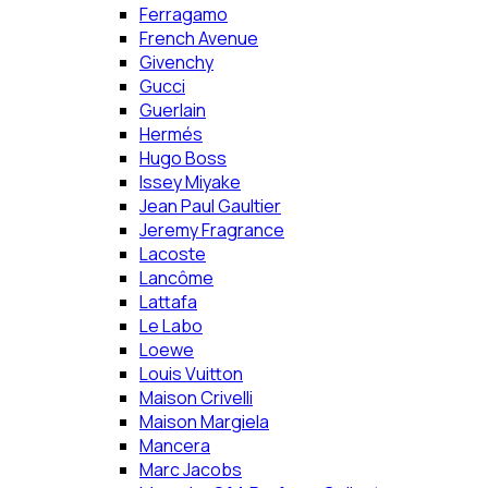
Ferragamo
French Avenue
Givenchy
Gucci
Guerlain
Hermés
Hugo Boss
Issey Miyake
Jean Paul Gaultier
Jeremy Fragrance
Lacoste
Lancôme
Lattafa
Le Labo
Loewe
Louis Vuitton
Maison Crivelli
Maison Margiela
Mancera
Marc Jacobs