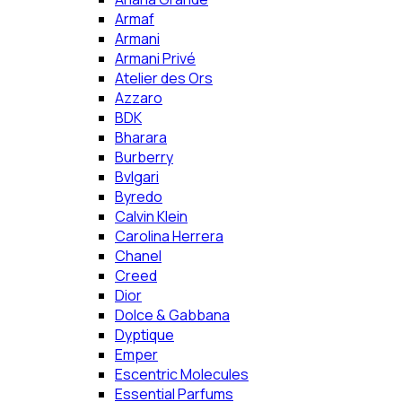
Armaf
Armani
Armani Privé
Atelier des Ors
Azzaro
BDK
Bharara
Burberry
Bvlgari
Byredo
Calvin Klein
Carolina Herrera
Chanel
Creed
Dior
Dolce & Gabbana
Dyptique
Emper
Escentric Molecules
Essential Parfums