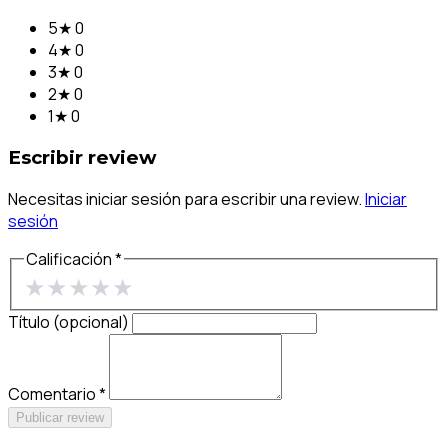
5★
0
4★
0
3★
0
2★
0
1★
0
Escribir review
Necesitas iniciar sesión para escribir una review.
Iniciar
sesión
Calificación *
★
★
★
★
★
Título (opcional)
Comentario *
Publicar review