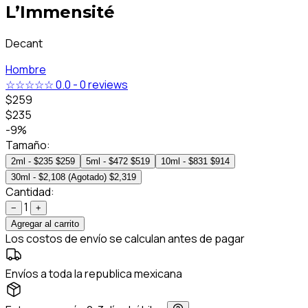
L’Immensité
Decant
Hombre
☆☆☆☆☆
0.0
-
0 reviews
$259
$235
-9%
Tamaño:
2ml - $235
$259
5ml - $472
$519
10ml - $831
$914
30ml - $2,108 (Agotado)
$2,319
Cantidad:
1
−
+
Agregar al carrito
Los costos de envío se calculan antes de pagar
Envíos a toda la republica mexicana