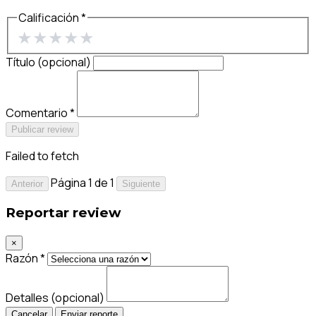
Calificación *
★
★
★
★
★
Título (opcional)
Comentario *
Publicar review
Failed to fetch
Página 1 de 1
Anterior
Siguiente
Reportar review
×
Razón *
Detalles (opcional)
Cancelar
Enviar reporte