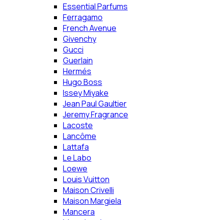
Essential Parfums
Ferragamo
French Avenue
Givenchy
Gucci
Guerlain
Hermés
Hugo Boss
Issey Miyake
Jean Paul Gaultier
Jeremy Fragrance
Lacoste
Lancôme
Lattafa
Le Labo
Loewe
Louis Vuitton
Maison Crivelli
Maison Margiela
Mancera