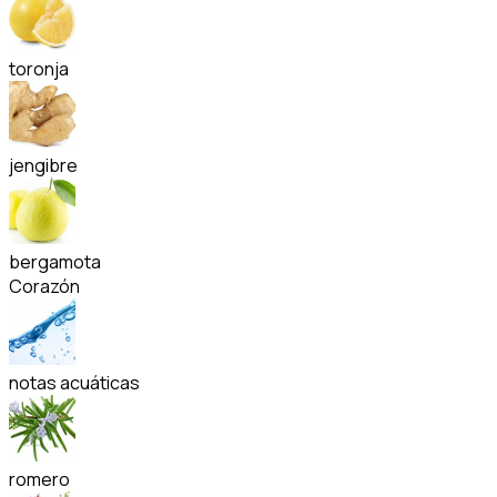
toronja
jengibre
bergamota
Corazón
notas acuáticas
romero