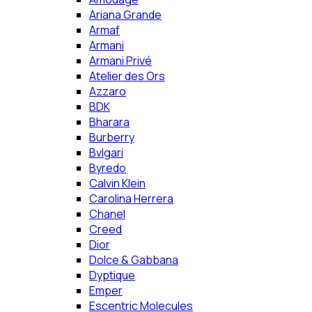
Ariana Grande
Armaf
Armani
Armani Privé
Atelier des Ors
Azzaro
BDK
Bharara
Burberry
Bvlgari
Byredo
Calvin Klein
Carolina Herrera
Chanel
Creed
Dior
Dolce & Gabbana
Dyptique
Emper
Escentric Molecules