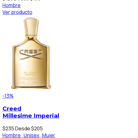
Hombre
Ver producto
-13%
Creed
Millesime Imperial
$235
Desde $205
Hombre ,
Unisex ,
Mujer