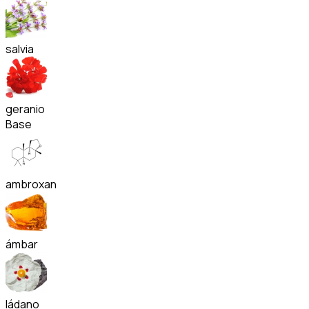
salvia
geranio
Base
ambroxan
ámbar
ládano