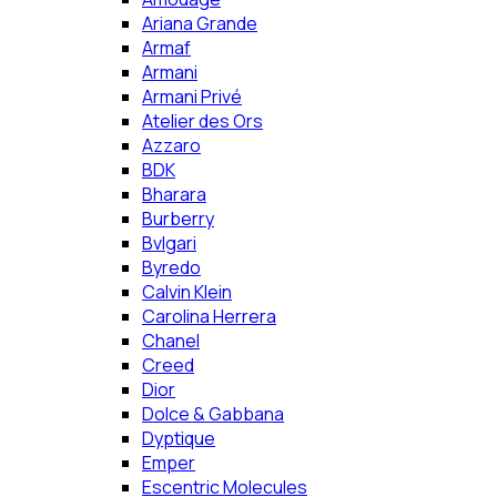
Ariana Grande
Armaf
Armani
Armani Privé
Atelier des Ors
Azzaro
BDK
Bharara
Burberry
Bvlgari
Byredo
Calvin Klein
Carolina Herrera
Chanel
Creed
Dior
Dolce & Gabbana
Dyptique
Emper
Escentric Molecules