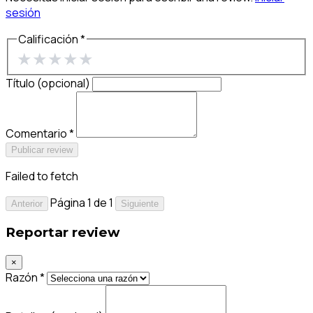
sesión
Calificación *
★
★
★
★
★
Título (opcional)
Comentario *
Publicar review
Failed to fetch
Página 1 de 1
Anterior
Siguiente
Reportar review
×
Razón *