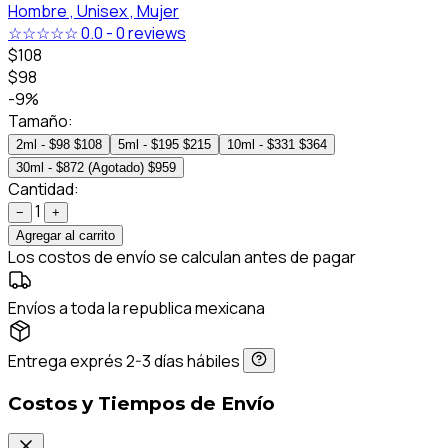
Hombre ,
Unisex ,
Mujer
☆☆☆☆☆
0.0
-
0 reviews
$108
$98
-9%
Tamaño:
2ml - $98
$108
5ml - $195
$215
10ml - $331
$364
30ml - $872 (Agotado)
$959
Cantidad:
1
−
+
Agregar al carrito
Los costos de envío se calculan antes de pagar
Envíos a toda la republica mexicana
Entrega exprés 2-3 días hábiles
Costos y Tiempos de Envío