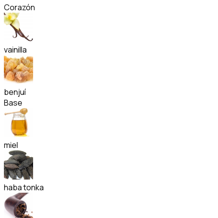
Corazón
vainilla
benjuí
Base
miel
haba tonka