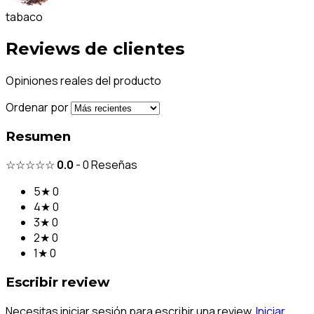
tabaco
Reviews de clientes
Opiniones reales del producto
Ordenar por
Resumen
☆☆☆☆☆
0.0
-
0
Reseñas
5★
0
4★
0
3★
0
2★
0
1★
0
Escribir review
Necesitas iniciar sesión para escribir una review.
Iniciar