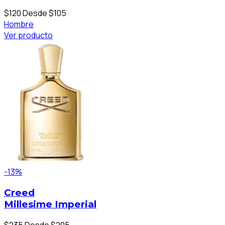
$120
Desde $105
Hombre
Ver producto
-13%
Creed
Millesime Imperial
$235
Desde $205