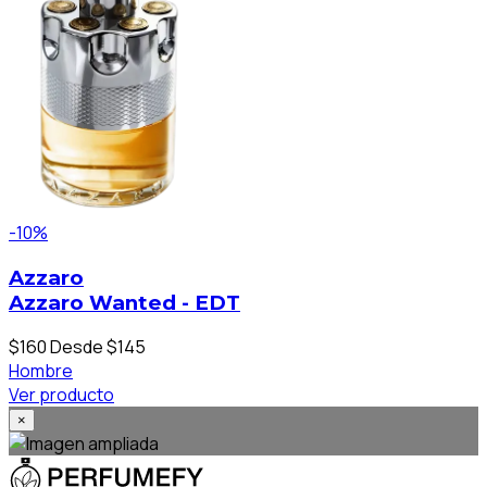
-10%
Azzaro
Azzaro Wanted - EDT
$160
Desde $145
Hombre
Ver producto
×