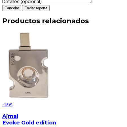
Detalles (opcional)
Cancelar
Enviar reporte
Productos relacionados
-13%
Ajmal
Evoke Gold edition