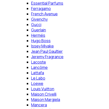
Essential Parfums
Ferragamo
French Avenue
Givenchy
Gucci
Guerlain
Hermés
Hugo Boss
Issey Miyake
Jean Paul Gaultier
Jeremy Fragrance
Lacoste
Lancôme
Lattafa
Le Labo
Loewe
Louis Vuitton
Maison Crivelli
Maison Margiela
Mancera