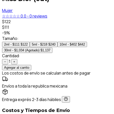
Mujer
☆☆☆☆☆
0.0
-
0 reviews
$122
$111
-9%
Tamaño:
2ml - $111
$122
5ml - $218
$240
10ml - $402
$442
30ml - $1,034 (Agotado)
$1,137
Cantidad:
1
−
+
Agregar al carrito
Los costos de envío se calculan antes de pagar
Envíos a toda la republica mexicana
Entrega exprés 2-3 días hábiles
Costos y Tiempos de Envío