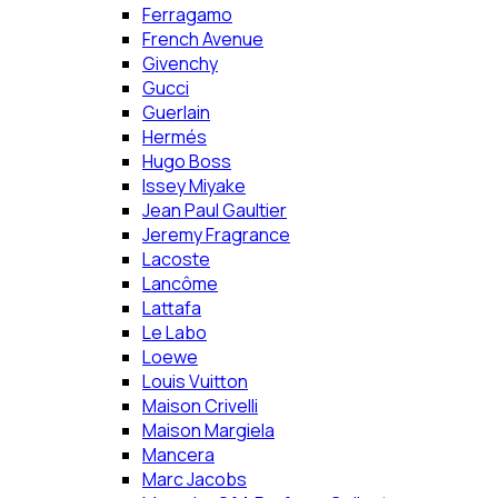
Ferragamo
French Avenue
Givenchy
Gucci
Guerlain
Hermés
Hugo Boss
Issey Miyake
Jean Paul Gaultier
Jeremy Fragrance
Lacoste
Lancôme
Lattafa
Le Labo
Loewe
Louis Vuitton
Maison Crivelli
Maison Margiela
Mancera
Marc Jacobs