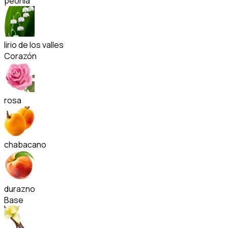
peonía
lirio de los valles
Corazón
rosa
chabacano
durazno
Base