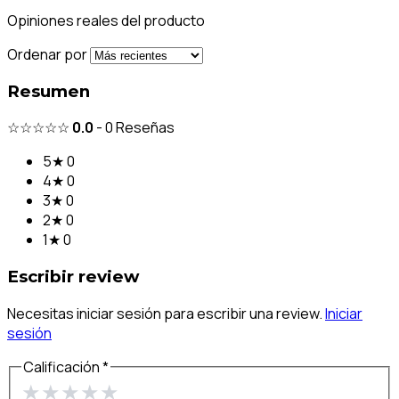
Opiniones reales del producto
Ordenar por
Resumen
☆☆☆☆☆
0.0
-
0
Reseñas
5★
0
4★
0
3★
0
2★
0
1★
0
Escribir review
Necesitas iniciar sesión para escribir una review.
Iniciar
sesión
Calificación *
★
★
★
★
★