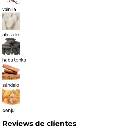
vainilla
almizcle
haba tonka
sándalo
benjuí
Reviews de clientes