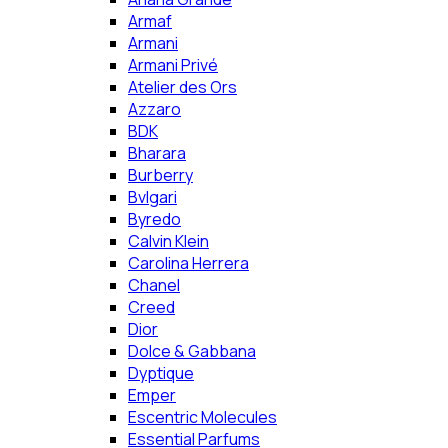
Armaf
Armani
Armani Privé
Atelier des Ors
Azzaro
BDK
Bharara
Burberry
Bvlgari
Byredo
Calvin Klein
Carolina Herrera
Chanel
Creed
Dior
Dolce & Gabbana
Dyptique
Emper
Escentric Molecules
Essential Parfums