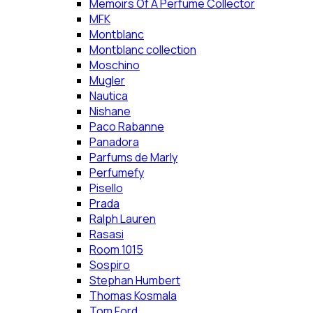
Memoirs Of A Perfume Collector
MFK
Montblanc
Montblanc collection
Moschino
Mugler
Nautica
Nishane
Paco Rabanne
Panadora
Parfums de Marly
Perfumefy
Pisello
Prada
Ralph Lauren
Rasasi
Room 1015
Sospiro
Stephan Humbert
Thomas Kosmala
Tom Ford