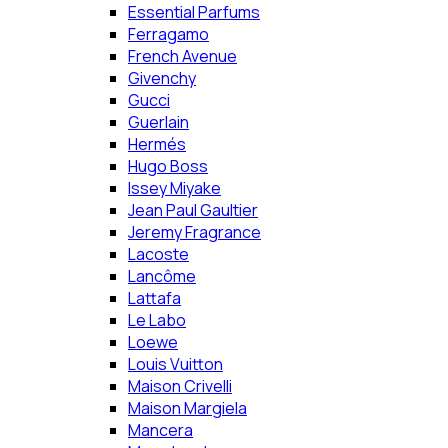
Essential Parfums
Ferragamo
French Avenue
Givenchy
Gucci
Guerlain
Hermés
Hugo Boss
Issey Miyake
Jean Paul Gaultier
Jeremy Fragrance
Lacoste
Lancôme
Lattafa
Le Labo
Loewe
Louis Vuitton
Maison Crivelli
Maison Margiela
Mancera