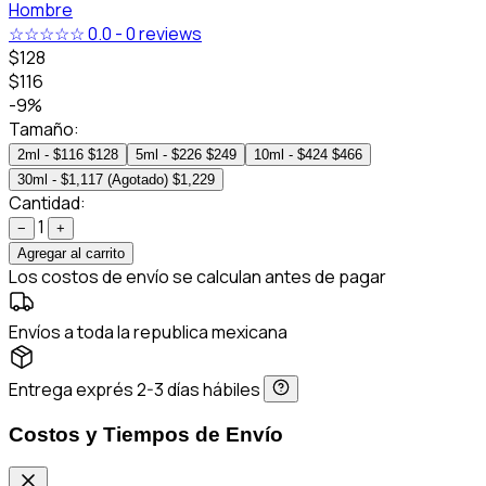
Hombre
☆☆☆☆☆
0.0
-
0 reviews
$128
$116
-9%
Tamaño:
2ml - $116
$128
5ml - $226
$249
10ml - $424
$466
30ml - $1,117 (Agotado)
$1,229
Cantidad:
1
−
+
Agregar al carrito
Los costos de envío se calculan antes de pagar
Envíos a toda la republica mexicana
Entrega exprés 2-3 días hábiles
Costos y Tiempos de Envío