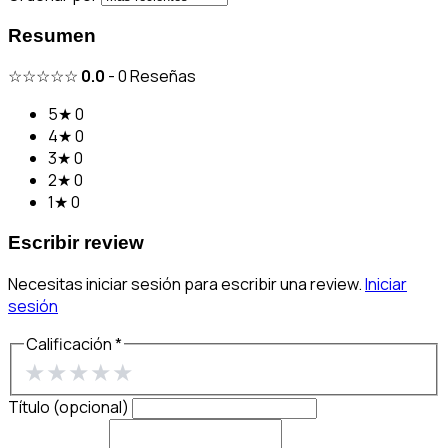
Resumen
☆☆☆☆☆
0.0
-
0
Reseñas
5★
0
4★
0
3★
0
2★
0
1★
0
Escribir review
Necesitas iniciar sesión para escribir una review.
Iniciar
sesión
Calificación *
★
★
★
★
★
Título (opcional)