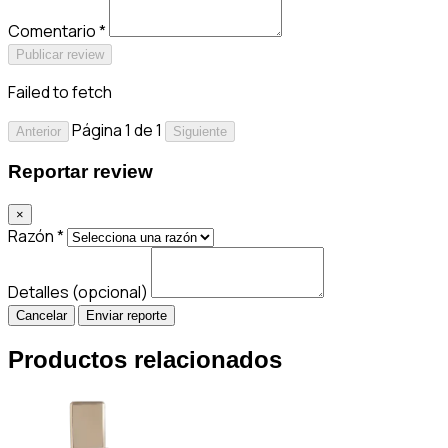
Comentario *
Publicar review
Failed to fetch
Página 1 de 1
Anterior
Siguiente
Reportar review
×
Razón *
Detalles (opcional)
Cancelar
Enviar reporte
Productos relacionados