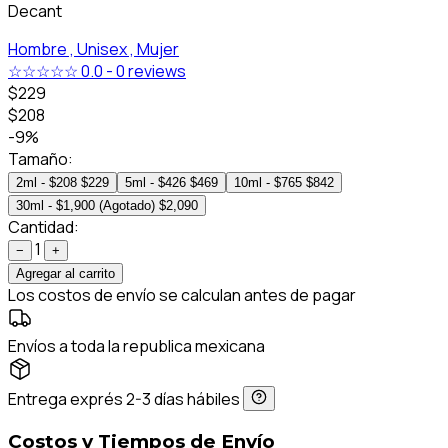
Decant
Hombre ,
Unisex ,
Mujer
☆☆☆☆☆
0.0
-
0 reviews
$229
$208
-9%
Tamaño:
2ml - $208
$229
5ml - $426
$469
10ml - $765
$842
30ml - $1,900 (Agotado)
$2,090
Cantidad:
1
−
+
Agregar al carrito
Los costos de envío se calculan antes de pagar
Envíos a toda la republica mexicana
Entrega exprés 2-3 días hábiles
Costos y Tiempos de Envío