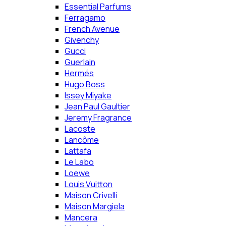
Essential Parfums
Ferragamo
French Avenue
Givenchy
Gucci
Guerlain
Hermés
Hugo Boss
Issey Miyake
Jean Paul Gaultier
Jeremy Fragrance
Lacoste
Lancôme
Lattafa
Le Labo
Loewe
Louis Vuitton
Maison Crivelli
Maison Margiela
Mancera