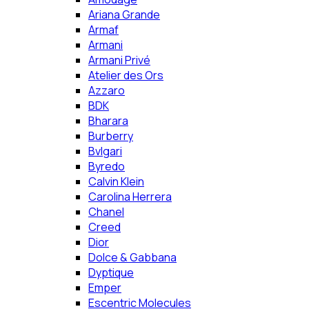
Ariana Grande
Armaf
Armani
Armani Privé
Atelier des Ors
Azzaro
BDK
Bharara
Burberry
Bvlgari
Byredo
Calvin Klein
Carolina Herrera
Chanel
Creed
Dior
Dolce & Gabbana
Dyptique
Emper
Escentric Molecules