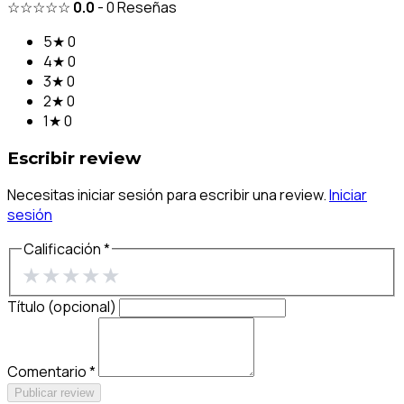
☆☆☆☆☆
0.0
-
0
Reseñas
5★
0
4★
0
3★
0
2★
0
1★
0
Escribir review
Necesitas iniciar sesión para escribir una review.
Iniciar
sesión
Calificación *
★
★
★
★
★
Título (opcional)
Comentario *
Publicar review