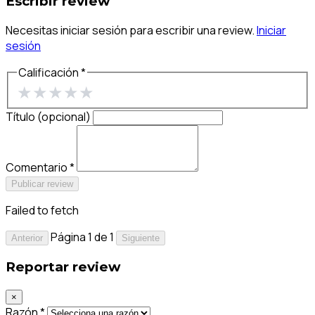
Escribir review
Necesitas iniciar sesión para escribir una review.
Iniciar
sesión
Calificación *
★
★
★
★
★
Título (opcional)
Comentario *
Publicar review
Failed to fetch
Página 1 de 1
Anterior
Siguiente
Reportar review
×
Razón *