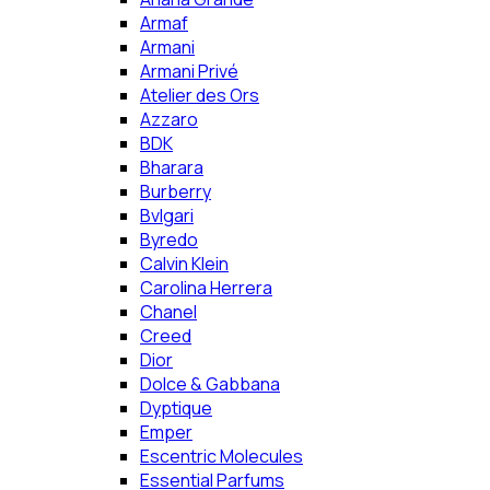
Armaf
Armani
Armani Privé
Atelier des Ors
Azzaro
BDK
Bharara
Burberry
Bvlgari
Byredo
Calvin Klein
Carolina Herrera
Chanel
Creed
Dior
Dolce & Gabbana
Dyptique
Emper
Escentric Molecules
Essential Parfums