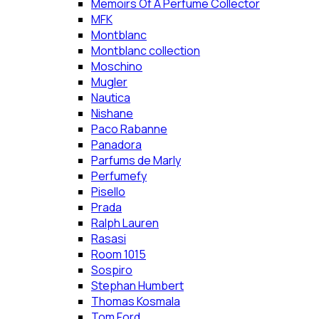
Memoirs Of A Perfume Collector
MFK
Montblanc
Montblanc collection
Moschino
Mugler
Nautica
Nishane
Paco Rabanne
Panadora
Parfums de Marly
Perfumefy
Pisello
Prada
Ralph Lauren
Rasasi
Room 1015
Sospiro
Stephan Humbert
Thomas Kosmala
Tom Ford