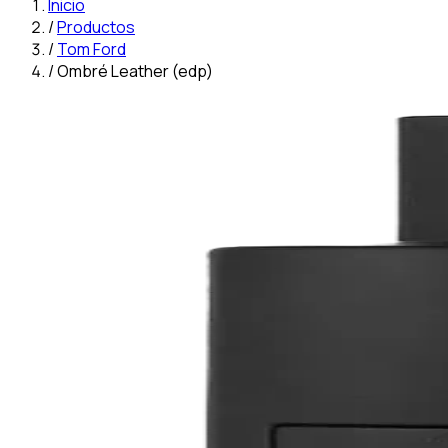
Inicio
/
Productos
/
Tom Ford
/
Ombré Leather (edp)