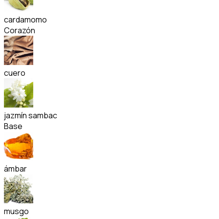
cardamomo
Corazón
cuero
jazmín sambac
Base
ámbar
musgo