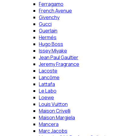
Ferragamo
French Avenue
Givenchy
Gucci
Guerlain
Hermés
Hugo Boss
Issey Miyake
Jean Paul Gaultier
Jeremy Fragrance
Lacoste
Lancôme
Lattafa
Le Labo
Loewe
Louis Vuitton
Maison Crivelli
Maison Margiela
Mancera
Marc Jacobs