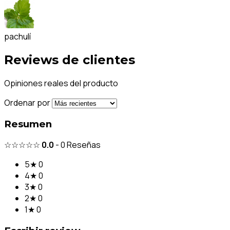
pachulí
Reviews de clientes
Opiniones reales del producto
Ordenar por
Resumen
☆☆☆☆☆
0.0
-
0
Reseñas
5★
0
4★
0
3★
0
2★
0
1★
0