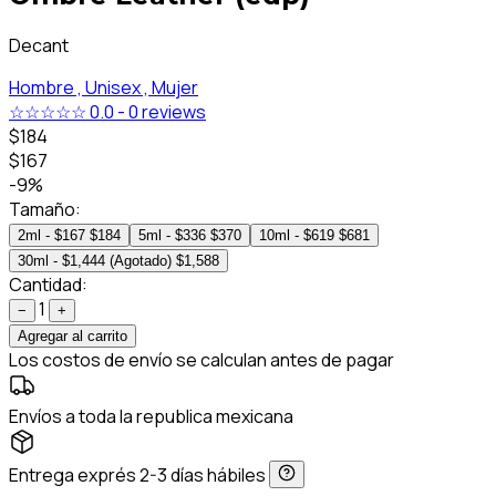
Decant
Hombre ,
Unisex ,
Mujer
☆☆☆☆☆
0.0
-
0 reviews
$184
$167
-9%
Tamaño:
2ml - $167
$184
5ml - $336
$370
10ml - $619
$681
30ml - $1,444 (Agotado)
$1,588
Cantidad:
1
−
+
Agregar al carrito
Los costos de envío se calculan antes de pagar
Envíos a toda la republica mexicana
Entrega exprés 2-3 días hábiles