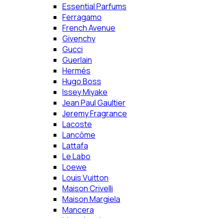
Essential Parfums
Ferragamo
French Avenue
Givenchy
Gucci
Guerlain
Hermés
Hugo Boss
Issey Miyake
Jean Paul Gaultier
Jeremy Fragrance
Lacoste
Lancôme
Lattafa
Le Labo
Loewe
Louis Vuitton
Maison Crivelli
Maison Margiela
Mancera