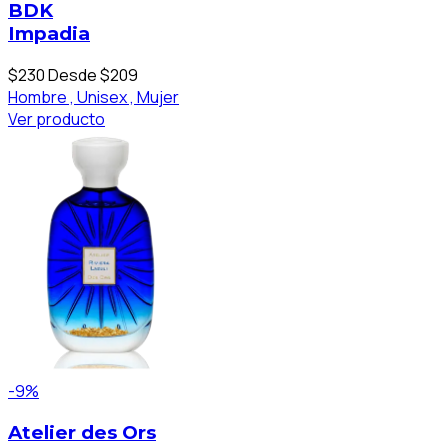
BDK
Impadia
$230
Desde $209
Hombre ,
Unisex ,
Mujer
Ver producto
-9%
Atelier des Ors