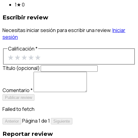
1★
0
Escribir review
Necesitas iniciar sesión para escribir una review.
Iniciar
sesión
Calificación *
★
★
★
★
★
Título (opcional)
Comentario *
Publicar review
Failed to fetch
Página 1 de 1
Anterior
Siguiente
Reportar review