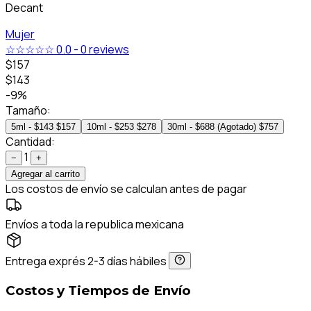
Decant
Mujer
☆☆☆☆☆
0.0
-
0 reviews
$157
$143
-9%
Tamaño:
5ml - $143
$157
10ml - $253
$278
30ml - $688 (Agotado)
$757
Cantidad:
1
−
+
Agregar al carrito
Los costos de envío se calculan antes de pagar
Envíos a toda la republica mexicana
Entrega exprés 2-3 días hábiles
Costos y Tiempos de Envío