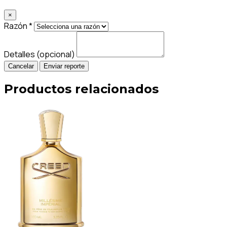
×
Razón *
Detalles (opcional)
Cancelar
Enviar reporte
Productos relacionados