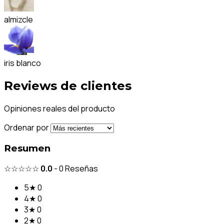
almizcle
iris blanco
Reviews de clientes
Opiniones reales del producto
Ordenar por
Resumen
☆☆☆☆☆
0.0
-
0
Reseñas
5★
0
4★
0
3★
0
2★
0