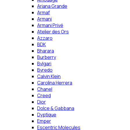
Ariana Grande
Armaf
Armani
Armani Privé
Atelier des Ors
Azzaro
BDK
Bharara
Burberry
Bvlgari
Byredo
Calvin Klein
Carolina Herrera
Chanel
Creed
Dior
Dolce & Gabbana
Dyptique
Emper
Escentric Molecules