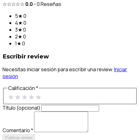
☆☆☆☆☆
0.0
-
0
Reseñas
5★
0
4★
0
3★
0
2★
0
1★
0
Escribir review
Necesitas iniciar sesión para escribir una review.
Iniciar
sesión
Calificación *
★
★
★
★
★
Título (opcional)
Comentario *
Publicar review