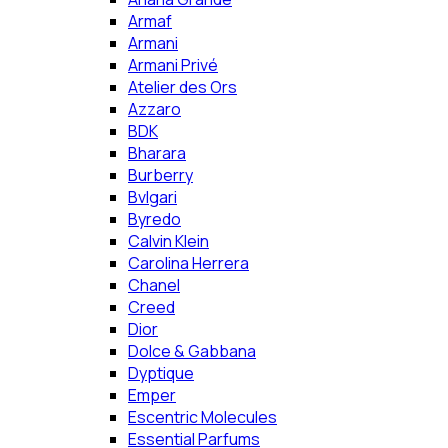
Armaf
Armani
Armani Privé
Atelier des Ors
Azzaro
BDK
Bharara
Burberry
Bvlgari
Byredo
Calvin Klein
Carolina Herrera
Chanel
Creed
Dior
Dolce & Gabbana
Dyptique
Emper
Escentric Molecules
Essential Parfums