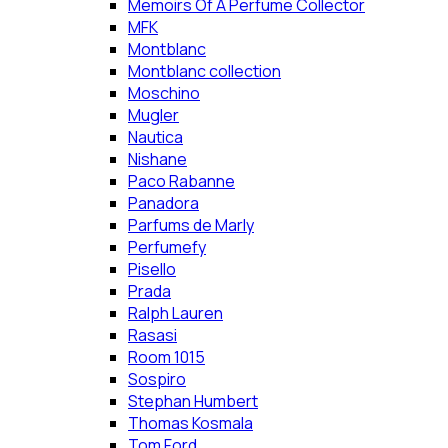
Memoirs Of A Perfume Collector
MFK
Montblanc
Montblanc collection
Moschino
Mugler
Nautica
Nishane
Paco Rabanne
Panadora
Parfums de Marly
Perfumefy
Pisello
Prada
Ralph Lauren
Rasasi
Room 1015
Sospiro
Stephan Humbert
Thomas Kosmala
Tom Ford