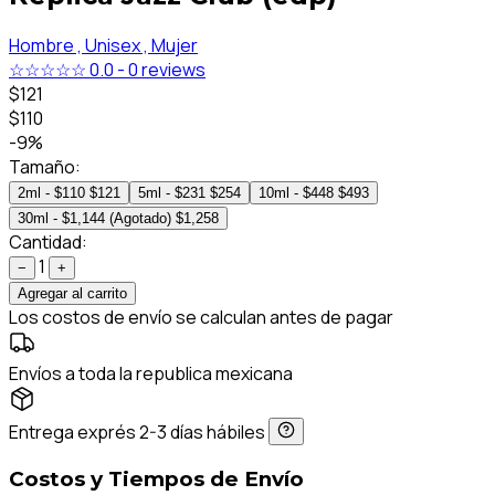
Hombre ,
Unisex ,
Mujer
☆☆☆☆☆
0.0
-
0 reviews
$121
$110
-9%
Tamaño:
2ml - $110
$121
5ml - $231
$254
10ml - $448
$493
30ml - $1,144 (Agotado)
$1,258
Cantidad:
1
−
+
Agregar al carrito
Los costos de envío se calculan antes de pagar
Envíos a toda la republica mexicana
Entrega exprés 2-3 días hábiles
Costos y Tiempos de Envío