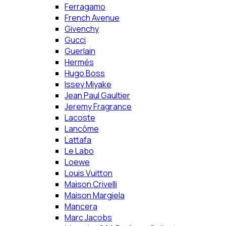
Ferragamo
French Avenue
Givenchy
Gucci
Guerlain
Hermés
Hugo Boss
Issey Miyake
Jean Paul Gaultier
Jeremy Fragrance
Lacoste
Lancôme
Lattafa
Le Labo
Loewe
Louis Vuitton
Maison Crivelli
Maison Margiela
Mancera
Marc Jacobs