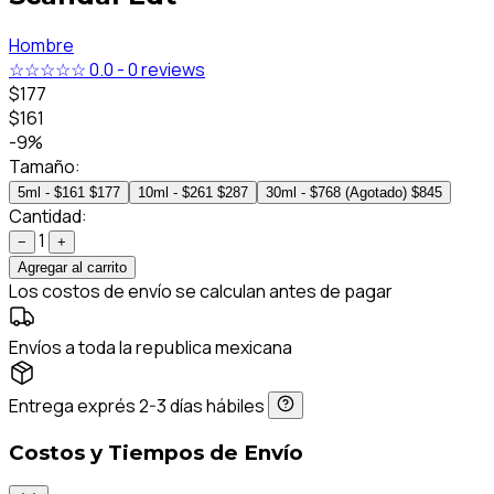
Hombre
☆☆☆☆☆
0.0
-
0 reviews
$177
$161
-9%
Tamaño:
5ml - $161
$177
10ml - $261
$287
30ml - $768 (Agotado)
$845
Cantidad:
1
−
+
Agregar al carrito
Los costos de envío se calculan antes de pagar
Envíos a toda la republica mexicana
Entrega exprés 2-3 días hábiles
Costos y Tiempos de Envío