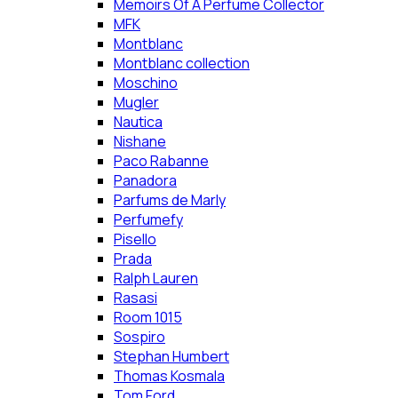
Memoirs Of A Perfume Collector
MFK
Montblanc
Montblanc collection
Moschino
Mugler
Nautica
Nishane
Paco Rabanne
Panadora
Parfums de Marly
Perfumefy
Pisello
Prada
Ralph Lauren
Rasasi
Room 1015
Sospiro
Stephan Humbert
Thomas Kosmala
Tom Ford