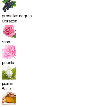
grosellas negras
Corazón
rosa
peonía
jazmín
Base