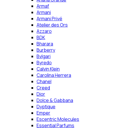
Armaf
Armani
Armani Privé
Atelier des Ors
Azzaro
BDK
Bharara
Burberry
Bvlgari
Byredo
Calvin Klein
Carolina Herrera
Chanel
Creed
Dior
Dolce & Gabbana
Dyptique
Emper
Escentric Molecules
Essential Parfums