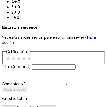
4★
0
3★
0
2★
0
1★
0
Escribir review
Necesitas iniciar sesión para escribir una review.
Iniciar
sesión
Calificación *
★
★
★
★
★
Título (opcional)
Comentario *
Publicar review
Failed to fetch