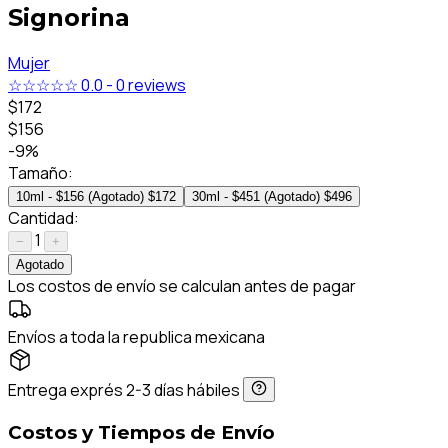
Signorina
Mujer
☆☆☆☆☆
0.0
-
0 reviews
$172
$156
-9%
Tamaño:
10ml - $156 (Agotado)
$172
30ml - $451 (Agotado)
$496
Cantidad:
1
−
+
Agotado
Los costos de envío se calculan antes de pagar
Envíos a toda la republica mexicana
Entrega exprés 2-3 días hábiles
Costos y Tiempos de Envío