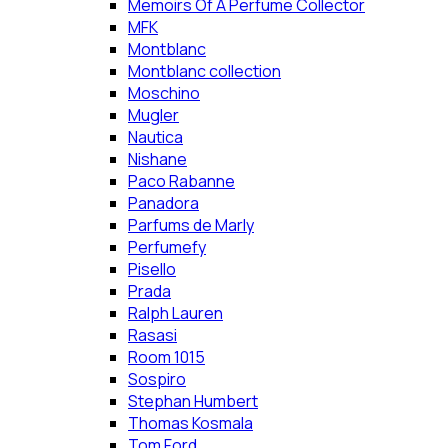
Memoirs Of A Perfume Collector
MFK
Montblanc
Montblanc collection
Moschino
Mugler
Nautica
Nishane
Paco Rabanne
Panadora
Parfums de Marly
Perfumefy
Pisello
Prada
Ralph Lauren
Rasasi
Room 1015
Sospiro
Stephan Humbert
Thomas Kosmala
Tom Ford