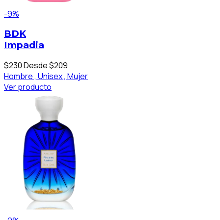
-9%
BDK
Impadia
$230
Desde $209
Hombre ,
Unisex ,
Mujer
Ver producto