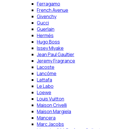
Ferragamo
French Avenue
Givenchy
Gucci
Guerlain
Hermés
Hugo Boss
Issey Miyake
Jean Paul Gaultier
Jeremy Fragrance
Lacoste
Lancôme
Lattafa
Le Labo
Loewe
Louis Vuitton
Maison Crivelli
Maison Margiela
Mancera
Marc Jacobs