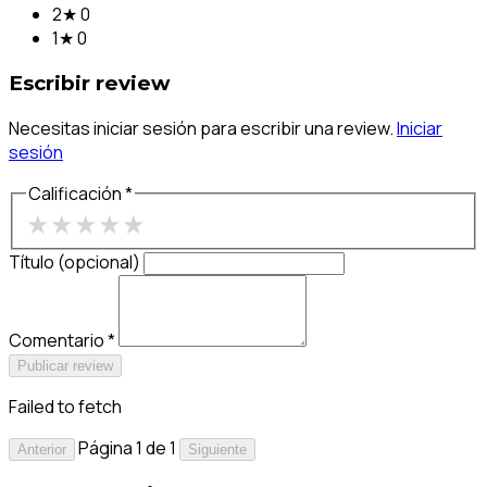
2★
0
1★
0
Escribir review
Necesitas iniciar sesión para escribir una review.
Iniciar
sesión
Calificación *
★
★
★
★
★
Título (opcional)
Comentario *
Publicar review
Failed to fetch
Página 1 de 1
Anterior
Siguiente