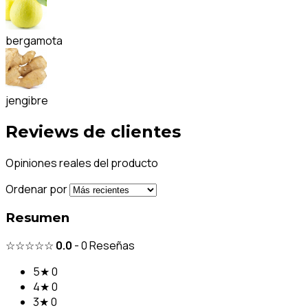
bergamota
jengibre
Reviews de clientes
Opiniones reales del producto
Ordenar por
Resumen
☆☆☆☆☆
0.0
-
0
Reseñas
5★
0
4★
0
3★
0