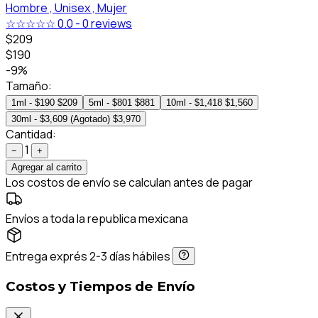
Hombre ,
Unisex ,
Mujer
☆☆☆☆☆
0.0
-
0 reviews
$209
$190
-9%
Tamaño:
1ml - $190
$209
5ml - $801
$881
10ml - $1,418
$1,560
30ml - $3,609 (Agotado)
$3,970
Cantidad:
1
−
+
Agregar al carrito
Los costos de envío se calculan antes de pagar
Envíos a toda la republica mexicana
Entrega exprés 2-3 días hábiles
Costos y Tiempos de Envío