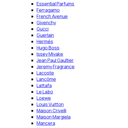
Essential Parfums
Ferragamo
French Avenue
Givenchy
Gucci
Guerlain
Hermés
Hugo Boss
Issey Miyake
Jean Paul Gaultier
Jeremy Fragrance
Lacoste
Lancôme
Lattafa
Le Labo
Loewe
Louis Vuitton
Maison Crivelli
Maison Margiela
Mancera