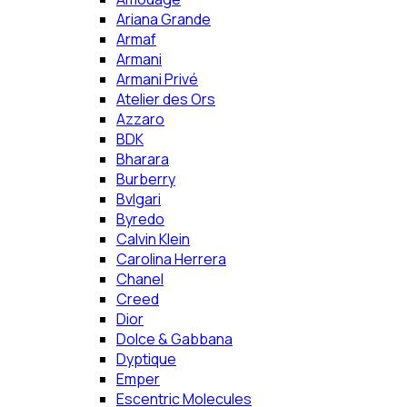
Ariana Grande
Armaf
Armani
Armani Privé
Atelier des Ors
Azzaro
BDK
Bharara
Burberry
Bvlgari
Byredo
Calvin Klein
Carolina Herrera
Chanel
Creed
Dior
Dolce & Gabbana
Dyptique
Emper
Escentric Molecules