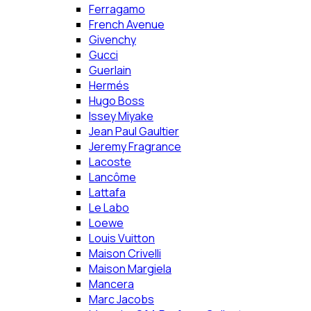
Ferragamo
French Avenue
Givenchy
Gucci
Guerlain
Hermés
Hugo Boss
Issey Miyake
Jean Paul Gaultier
Jeremy Fragrance
Lacoste
Lancôme
Lattafa
Le Labo
Loewe
Louis Vuitton
Maison Crivelli
Maison Margiela
Mancera
Marc Jacobs