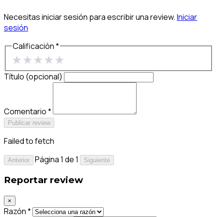
Necesitas iniciar sesión para escribir una review.
Iniciar
sesión
Calificación *
★
★
★
★
★
Título (opcional)
Comentario *
Publicar review
Failed to fetch
Página 1 de 1
Anterior
Siguiente
Reportar review
×
Razón *