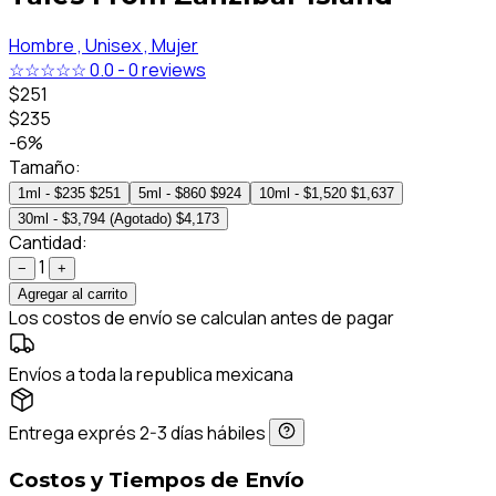
Hombre ,
Unisex ,
Mujer
☆☆☆☆☆
0.0
-
0 reviews
$251
$235
-6%
Tamaño:
1ml - $235
$251
5ml - $860
$924
10ml - $1,520
$1,637
30ml - $3,794 (Agotado)
$4,173
Cantidad:
1
−
+
Agregar al carrito
Los costos de envío se calculan antes de pagar
Envíos a toda la republica mexicana
Entrega exprés 2-3 días hábiles
Costos y Tiempos de Envío