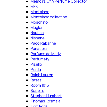
Memoirs Of A Perfume Collector
MFK
Montblanc
Montblanc collection
Moschino
Mugler
Nautica
Nishane
Paco Rabanne
Panadora
Parfums de Marly
Perfumefy
Pisello
Prada
Ralph Lauren
Rasasi
Room 1015
Sospiro
Stephan Humbert
Thomas Kosmala
Tom Ford