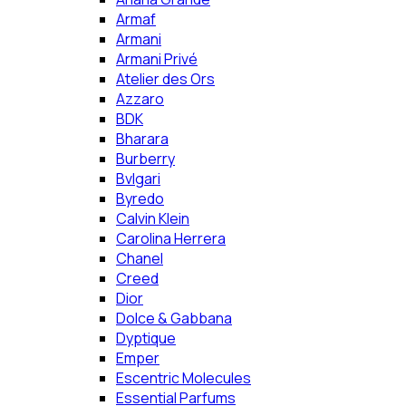
Armaf
Armani
Armani Privé
Atelier des Ors
Azzaro
BDK
Bharara
Burberry
Bvlgari
Byredo
Calvin Klein
Carolina Herrera
Chanel
Creed
Dior
Dolce & Gabbana
Dyptique
Emper
Escentric Molecules
Essential Parfums