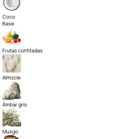
Coco
Base
Frutas confitadas
Almizcle
Ámbar gris
Musgo