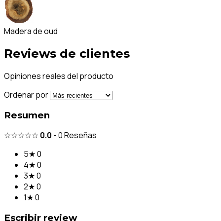
Madera de oud
Reviews de clientes
Opiniones reales del producto
Ordenar por
Resumen
☆☆☆☆☆
0.0
-
0
Reseñas
5★
0
4★
0
3★
0
2★
0
1★
0
Escribir review