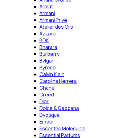
Armaf
Armani
Armani Privé
Atelier des Ors
Azzaro
BDK
Bharara
Burberry
Bvlgari
Byredo
Calvin Klein
Carolina Herrera
Chanel
Creed
Dior
Dolce & Gabbana
Dyptique
Emper
Escentric Molecules
Essential Parfums