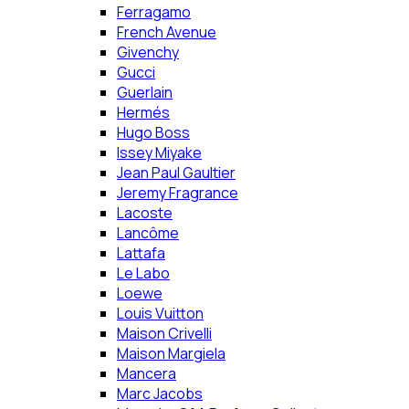
Ferragamo
French Avenue
Givenchy
Gucci
Guerlain
Hermés
Hugo Boss
Issey Miyake
Jean Paul Gaultier
Jeremy Fragrance
Lacoste
Lancôme
Lattafa
Le Labo
Loewe
Louis Vuitton
Maison Crivelli
Maison Margiela
Mancera
Marc Jacobs