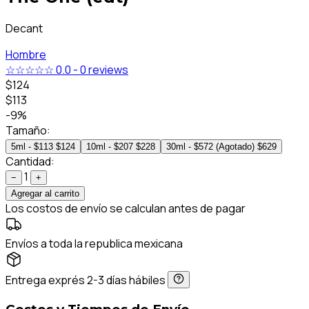
Decant
Hombre
☆☆☆☆☆
0.0
-
0 reviews
$124
$113
-9%
Tamaño:
5ml - $113
$124
10ml - $207
$228
30ml - $572 (Agotado)
$629
Cantidad:
1
−
+
Agregar al carrito
Los costos de envío se calculan antes de pagar
Envíos a toda la republica mexicana
Entrega exprés 2-3 días hábiles