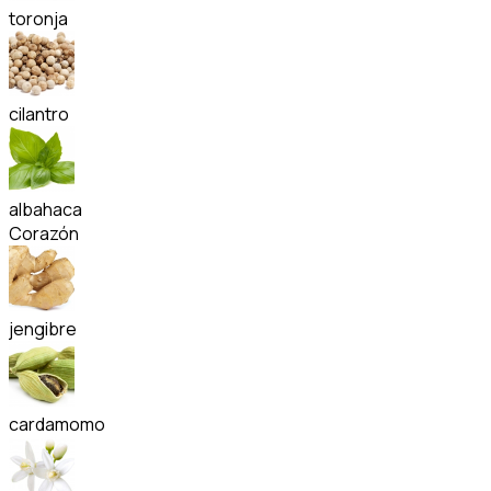
toronja
cilantro
albahaca
Corazón
jengibre
cardamomo