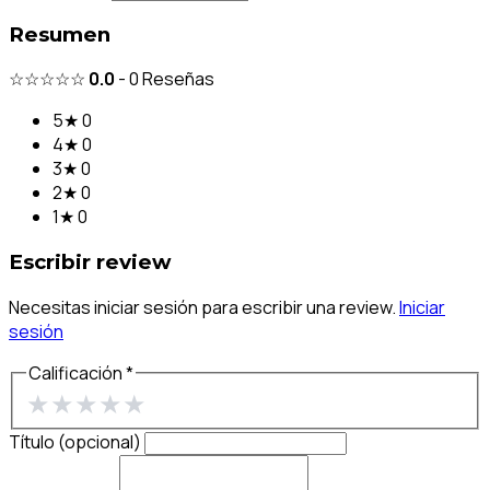
Resumen
☆☆☆☆☆
0.0
-
0
Reseñas
5★
0
4★
0
3★
0
2★
0
1★
0
Escribir review
Necesitas iniciar sesión para escribir una review.
Iniciar
sesión
Calificación *
★
★
★
★
★
Título (opcional)