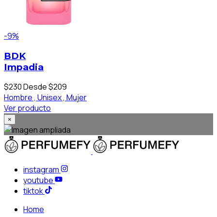
-9%
BDK
Impadia
$230
Desde $209
Hombre ,
Unisex ,
Mujer
Ver producto
×
instagram
youtube
tiktok
Home