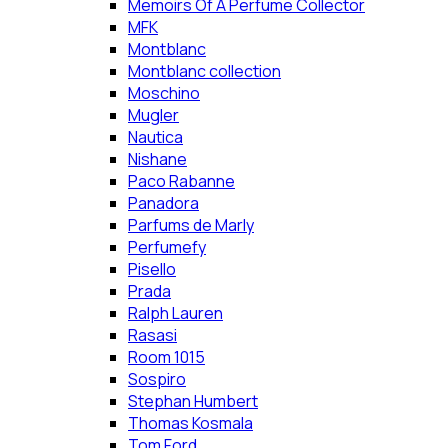
Memoirs Of A Perfume Collector
MFK
Montblanc
Montblanc collection
Moschino
Mugler
Nautica
Nishane
Paco Rabanne
Panadora
Parfums de Marly
Perfumefy
Pisello
Prada
Ralph Lauren
Rasasi
Room 1015
Sospiro
Stephan Humbert
Thomas Kosmala
Tom Ford