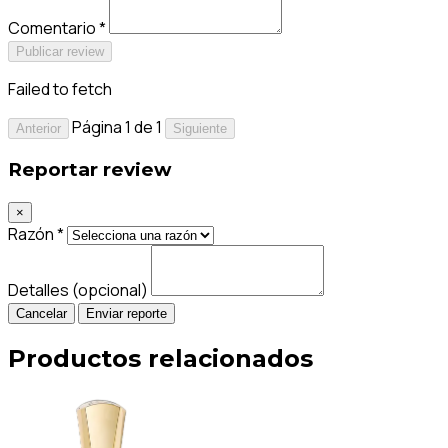
Comentario *
Publicar review
Failed to fetch
Página 1 de 1
Anterior
Siguiente
Reportar review
×
Razón *
Detalles (opcional)
Cancelar
Enviar reporte
Productos relacionados