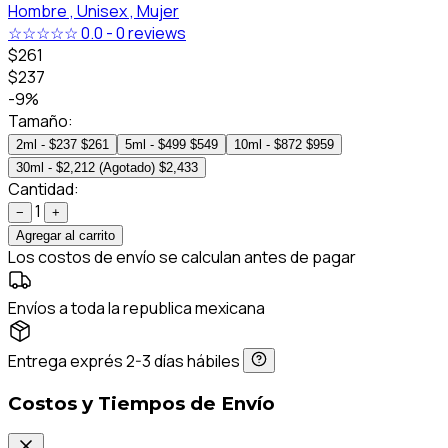
Hombre ,
Unisex ,
Mujer
☆☆☆☆☆
0.0
-
0 reviews
$261
$237
-9%
Tamaño:
2ml - $237
$261
5ml - $499
$549
10ml - $872
$959
30ml - $2,212 (Agotado)
$2,433
Cantidad:
1
−
+
Agregar al carrito
Los costos de envío se calculan antes de pagar
Envíos a toda la republica mexicana
Entrega exprés 2-3 días hábiles
Costos y Tiempos de Envío