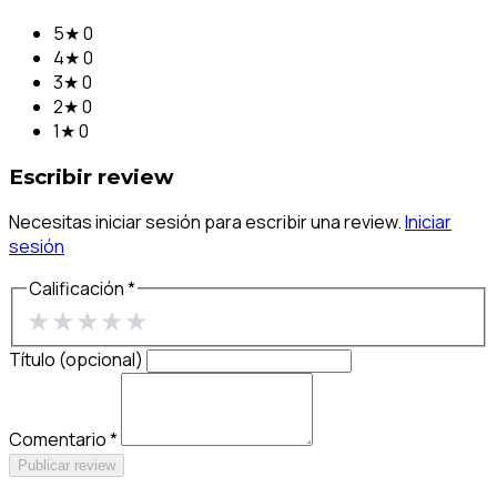
5★
0
4★
0
3★
0
2★
0
1★
0
Escribir review
Necesitas iniciar sesión para escribir una review.
Iniciar
sesión
Calificación *
★
★
★
★
★
Título (opcional)
Comentario *
Publicar review