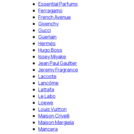
Essential Parfums
Ferragamo
French Avenue
Givenchy
Gucci
Guerlain
Hermés
Hugo Boss
Issey Miyake
Jean Paul Gaultier
Jeremy Fragrance
Lacoste
Lancôme
Lattafa
Le Labo
Loewe
Louis Vuitton
Maison Crivelli
Maison Margiela
Mancera