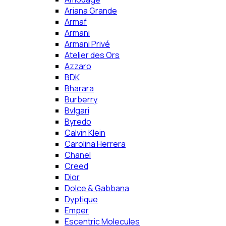
Ariana Grande
Armaf
Armani
Armani Privé
Atelier des Ors
Azzaro
BDK
Bharara
Burberry
Bvlgari
Byredo
Calvin Klein
Carolina Herrera
Chanel
Creed
Dior
Dolce & Gabbana
Dyptique
Emper
Escentric Molecules