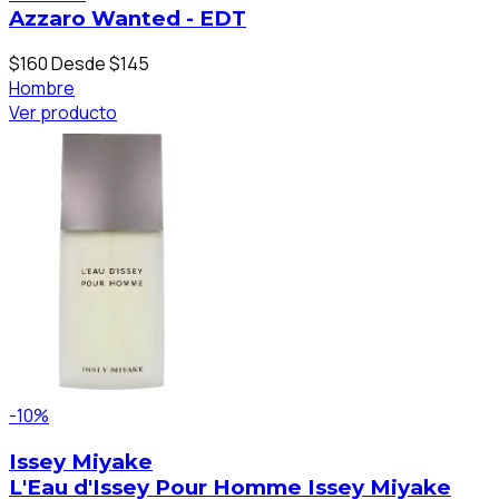
Azzaro Wanted - EDT
$160
Desde $145
Hombre
Ver producto
-10%
Issey Miyake
L'Eau d'Issey Pour Homme Issey Miyake