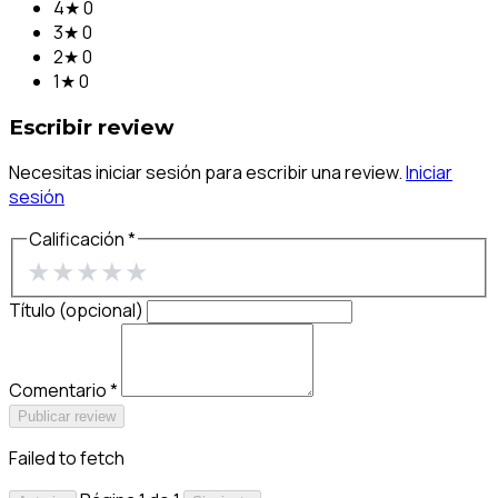
4★
0
3★
0
2★
0
1★
0
Escribir review
Necesitas iniciar sesión para escribir una review.
Iniciar
sesión
Calificación *
★
★
★
★
★
Título (opcional)
Comentario *
Publicar review
Failed to fetch