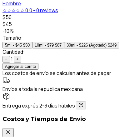
Hombre
☆☆☆☆☆
0.0
-
0 reviews
$50
$45
-10%
Tamaño:
5ml - $45
$50
10ml - $79
$87
30ml - $226 (Agotado)
$249
Cantidad:
1
−
+
Agregar al carrito
Los costos de envío se calculan antes de pagar
Envíos a toda la republica mexicana
Entrega exprés 2-3 días hábiles
Costos y Tiempos de Envío