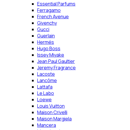
Essential Parfums
Ferragamo
French Avenue
Givenchy
Gucci
Guerlain
Hermés
Hugo Boss
Issey Miyake
Jean Paul Gaultier
Jeremy Fragrance
Lacoste
Lancôme
Lattafa
Le Labo
Loewe
Louis Vuitton
Maison Crivelli
Maison Margiela
Mancera