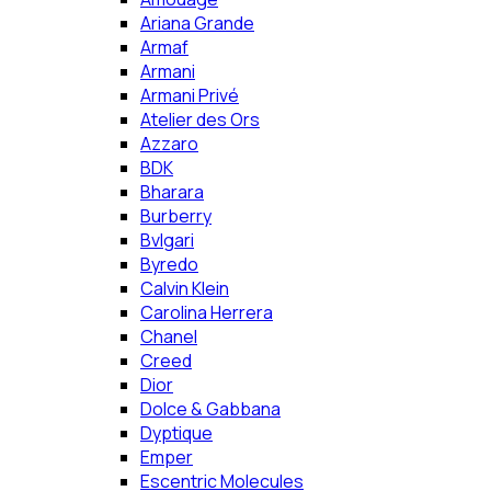
Ariana Grande
Armaf
Armani
Armani Privé
Atelier des Ors
Azzaro
BDK
Bharara
Burberry
Bvlgari
Byredo
Calvin Klein
Carolina Herrera
Chanel
Creed
Dior
Dolce & Gabbana
Dyptique
Emper
Escentric Molecules